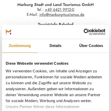
Marburg Stadt und Land Tourismus GmbH
Tel.:
+49 6421 9912-0
E-Mail:
info@marburg-tourismus.de
Tourist-Info Bahnhof
Bahnhofstraße 25 | 35037 Marburg
Mo - Mi, Fr: 10 - 16 Uhr
Do: 10 - 18 Uhr
Sa: 10 - 14 Uhr
Zustimmung
Details
Über Cookies
an Feiertagen: geschlossen
Tourist-Info Oberstadt
Diese Webseite verwendet Cookies
Wettergasse 6 | 35037 Marburg
Mo - Fr: 10 - 18 Uhr
Wir verwenden Cookies, um Inhalte und Anzeigen zu
Sa: 10 - 16 Uhr
personalisieren, Funktionen für soziale Medien anbieten
an Feiertagen: geschlossen
zu können und die Zugriffe auf unsere Website zu
Teambüros
analysieren. Außerdem geben wir Informationen zu
Ernst-Giller-Straße 2 | 35039 Marburg
deiner Verwendung unserer Website an unsere Partner
für soziale Medien, Werbung und Analysen weiter.
Unsere Partner führen diese Informationen
Social Media