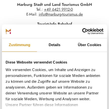
Marburg Stadt und Land Tourismus GmbH
Tel.:
+49 6421 9912-0
E-Mail:
info@marburg-tourismus.de
Tourist-Info Bahnhof
Bahnhofstraße 25 | 35037 Marburg
Mo - Mi, Fr: 10 - 16 Uhr
Do: 10 - 18 Uhr
Sa: 10 - 14 Uhr
Zustimmung
Details
Über Cookies
an Feiertagen: geschlossen
Tourist-Info Oberstadt
Diese Webseite verwendet Cookies
Wettergasse 6 | 35037 Marburg
Mo - Fr: 10 - 18 Uhr
Wir verwenden Cookies, um Inhalte und Anzeigen zu
Sa: 10 - 16 Uhr
personalisieren, Funktionen für soziale Medien anbieten
an Feiertagen: geschlossen
zu können und die Zugriffe auf unsere Website zu
Teambüros
analysieren. Außerdem geben wir Informationen zu
Ernst-Giller-Straße 2 | 35039 Marburg
deiner Verwendung unserer Website an unsere Partner
für soziale Medien, Werbung und Analysen weiter.
Unsere Partner führen diese Informationen
Social Media