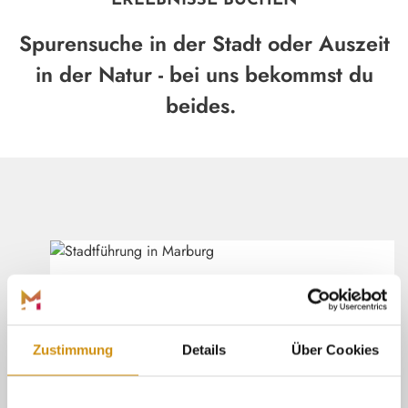
ERLEBNISSE BUCHEN
Spurensuche in der Stadt oder Auszeit
in der Natur - bei uns bekommst du
beides.
Marburg Stadt und Land Tourismus
©
(ÖFFNE
ÖFFENTLICHE ERLEBNISSE
Suche dir einen passenden Termin aus
und sichere dir dein Ticket für ein
Henrik Isenberg
Zustimmung
Details
Über Cookies
öffentliches Erlebnis.