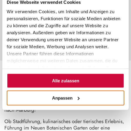
Diese Webseite verwendet Cookies
©
Wir verwenden Cookies, um Inhalte und Anzeigen zu
INDIVIDUELLE ERLEBNISSE
personalisieren, Funktionen für soziale Medien anbieten
zu können und die Zugriffe auf unsere Website zu
Plane dein Erlebnis ganz nach deinen
Wünschen – exklusiv für deine
analysieren. Außerdem geben wir Informationen zu
Gruppe und zum Pauschalpreis.
deiner Verwendung unserer Website an unsere Partner
für soziale Medien, Werbung und Analysen weiter.
Unsere Partner führen diese Informationen
möglicherweise mit weiteren Daten zusammen, die du
ihnen bereitgestellt hast oder die sie im Rahmen Ihrer
Nutzung der Dienste gesammelt haben.
~
Alle zulassen
DEIN LIEBLINGSERLEBNIS
Anpassen
Entdecke die Vielfalt Mittelhessens bei einem Ausflug
nach Marburg!
Ob Stadtführung, kulinarisches oder tierisches Erlebnis,
Führung im Neuen Botanischen Garten oder eine