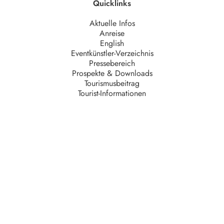
Quicklinks
Aktuelle Infos
Anreise
English
Eventkünstler-Verzeichnis
Pressebereich
Prospekte & Downloads
Tourismusbeitrag
Tourist-Informationen
Unternehmen
AGB
Barrierefreiheit
Datenschutz
Impressum
Kontakt
Partner
Serviceteam
Stellenangebote