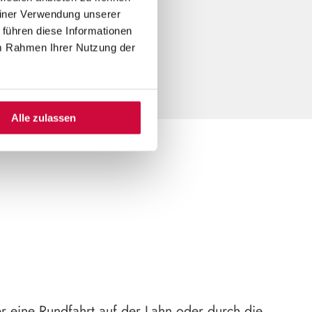
nz nach deinen
einer Verwendung unserer
ür deine Gruppe
 führen diese Informationen
im Rahmen Ihrer Nutzung der
Alle zulassen
r eine Rundfahrt auf der Lahn oder durch die