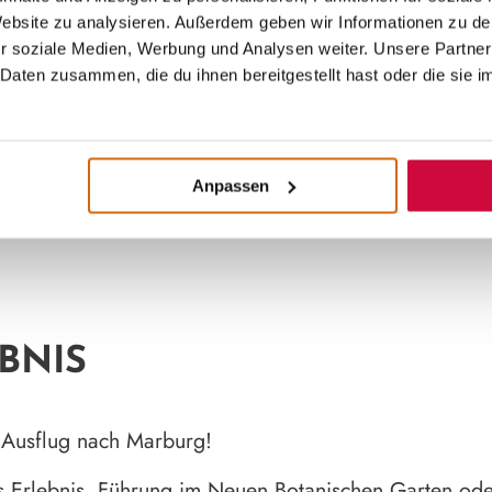
senden Termin aus und
Plane dein Erlebnis ga
 Website zu analysieren. Außerdem geben wir Informationen zu d
t für ein öffentliches
Wünschen – exklusiv f
r soziale Medien, Werbung und Analysen weiter. Unsere Partner
und zum Pauschalpreis.
Daten zusammen, die du ihnen bereitgestellt hast oder die sie 
Anpassen
BNIS
em Ausflug nach Marburg!
es Erlebnis, Führung im Neuen Botanischen Garten ode