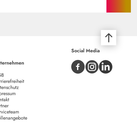
Social Media
ternehmen
GB
rierefreiheit
tenschutz
pressum
ntakt
rtner
rviceteam
ellenangebote