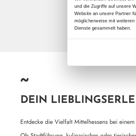
Suche dir einen pas
und die Zugriffe auf unsere
sichere dir dein Ticke
Website an unsere Partner fü
Erlebnis.
möglicherweise mit weiteren 
Dienste gesammelt haben.
~
DEIN LIEBLINGSERLE
Entdecke die Vielfalt Mittelhessens bei ein
Ob Stadtführung, kulinarisches oder tierisch