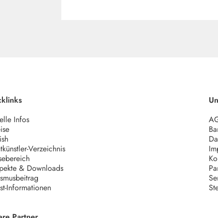
klinks
Un
elle Infos
A
ise
Bar
ish
Da
tkünstler-Verzeichnis
Im
sebereich
Ko
pekte & Downloads
Pa
ismusbeitrag
Se
ist-Informationen
St
ere Partner