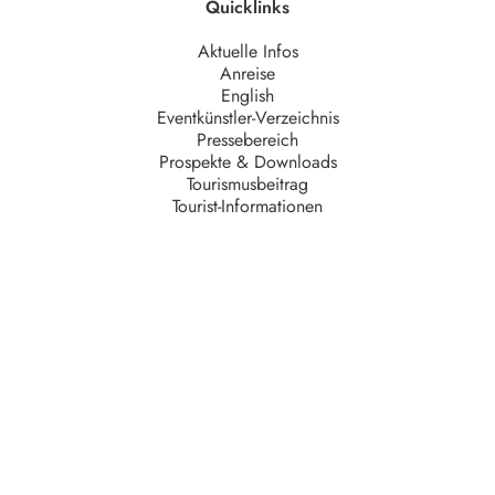
Quicklinks
Aktuelle Infos
Anreise
English
Eventkünstler-Verzeichnis
Pressebereich
Prospekte & Downloads
Tourismusbeitrag
Tourist-Informationen
Unternehmen
AGB
Barrierefreiheit
Datenschutz
Impressum
Kontakt
Partner
Serviceteam
Stellenangebote