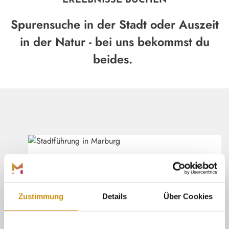
ERLEBNISSE BUCHEN
Spurensuche in der Stadt oder Auszeit
in der Natur - bei uns bekommst du
beides.
Marburg Stadt und Land Tourismus
©
(ÖFFNE
ÖFFENTLICHE ERLEBNISSE
Suche dir einen passenden Termin aus
und sichere dir dein Ticket für ein
Henrik Isenberg
Zustimmung
Details
Über Cookies
öffentliches Erlebnis.