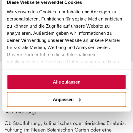
Diese Webseite verwendet Cookies
©
Wir verwenden Cookies, um Inhalte und Anzeigen zu
INDIVIDUELLE ERLEBNISSE
personalisieren, Funktionen für soziale Medien anbieten
zu können und die Zugriffe auf unsere Website zu
Plane dein Erlebnis ganz nach deinen
Wünschen – exklusiv für deine
analysieren. Außerdem geben wir Informationen zu
Gruppe und zum Pauschalpreis.
deiner Verwendung unserer Website an unsere Partner
für soziale Medien, Werbung und Analysen weiter.
Unsere Partner führen diese Informationen
möglicherweise mit weiteren Daten zusammen, die du
ihnen bereitgestellt hast oder die sie im Rahmen Ihrer
Nutzung der Dienste gesammelt haben.
~
Alle zulassen
DEIN LIEBLINGSERLEBNIS
Anpassen
Entdecke die Vielfalt Mittelhessens bei einem Ausflug
nach Marburg!
Ob Stadtführung, kulinarisches oder tierisches Erlebnis,
Führung im Neuen Botanischen Garten oder eine