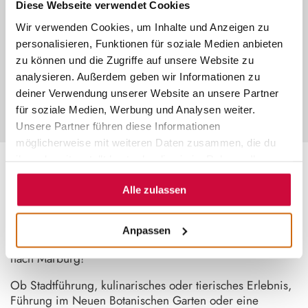
Diese Webseite verwendet Cookies
©
Wir verwenden Cookies, um Inhalte und Anzeigen zu
INDIVIDUELLE ERLEBNISSE
personalisieren, Funktionen für soziale Medien anbieten
zu können und die Zugriffe auf unsere Website zu
Plane dein Erlebnis ganz nach deinen
Wünschen – exklusiv für deine
analysieren. Außerdem geben wir Informationen zu
Gruppe und zum Pauschalpreis.
deiner Verwendung unserer Website an unsere Partner
für soziale Medien, Werbung und Analysen weiter.
Unsere Partner führen diese Informationen
möglicherweise mit weiteren Daten zusammen, die du
ihnen bereitgestellt hast oder die sie im Rahmen Ihrer
Nutzung der Dienste gesammelt haben.
~
Alle zulassen
DEIN LIEBLINGSERLEBNIS
Anpassen
Entdecke die Vielfalt Mittelhessens bei einem Ausflug
nach Marburg!
Ob Stadtführung, kulinarisches oder tierisches Erlebnis,
Führung im Neuen Botanischen Garten oder eine