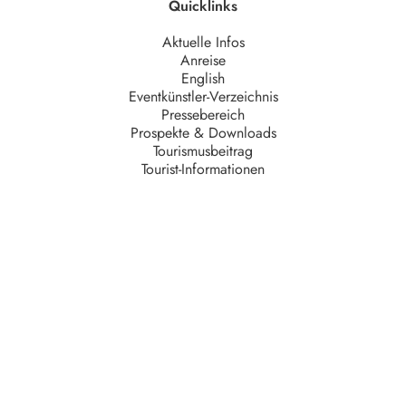
Quicklinks
Aktuelle Infos
Anreise
English
Eventkünstler-Verzeichnis
Pressebereich
Prospekte & Downloads
Tourismusbeitrag
Tourist-Informationen
Unternehmen
AGB
Barrierefreiheit
Datenschutz
Impressum
Kontakt
Partner
Serviceteam
Stellenangebote