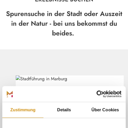
ERLEBNISSE BUCHEN
Spurensuche in der Stadt oder Auszeit
in der Natur - bei uns bekommst du
beides.
Marburg Stadt und Land Tourismus
©
(ÖFFNE
ÖFFENTLICHE ERLEBNISSE
Suche dir einen passenden Termin aus
und sichere dir dein Ticket für ein
Henrik Isenberg
Zustimmung
Details
Über Cookies
öffentliches Erlebnis.