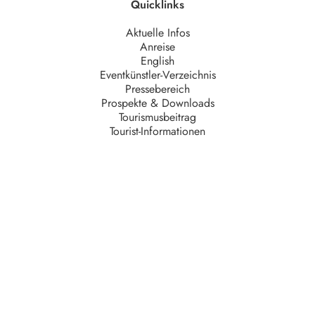
Quicklinks
Aktuelle Infos
Anreise
English
Eventkünstler-Verzeichnis
Pressebereich
Prospekte & Downloads
Tourismusbeitrag
Tourist-Informationen
Unternehmen
AGB
Barrierefreiheit
Datenschutz
Impressum
Kontakt
Partner
Serviceteam
Stellenangebote