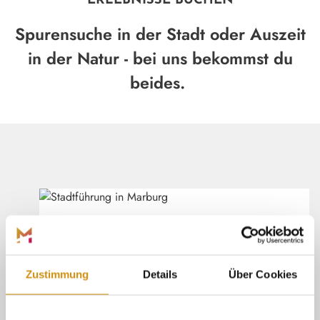
ERLEBNISSE BUCHEN
Spurensuche in der Stadt oder Auszeit
in der Natur - bei uns bekommst du
beides.
Marburg Stadt und Land Tourismus
©
(ÖFFNE
ÖFFENTLICHE ERLEBNISSE
Suche dir einen passenden Termin aus
und sichere dir dein Ticket für ein
Henrik Isenberg
Zustimmung
Details
Über Cookies
öffentliches Erlebnis.