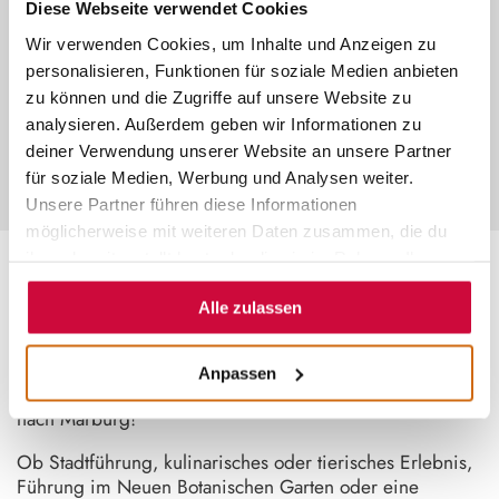
Diese Webseite verwendet Cookies
©
Wir verwenden Cookies, um Inhalte und Anzeigen zu
INDIVIDUELLE ERLEBNISSE
personalisieren, Funktionen für soziale Medien anbieten
zu können und die Zugriffe auf unsere Website zu
Plane dein Erlebnis ganz nach deinen
Wünschen – exklusiv für deine
analysieren. Außerdem geben wir Informationen zu
Gruppe und zum Pauschalpreis.
deiner Verwendung unserer Website an unsere Partner
für soziale Medien, Werbung und Analysen weiter.
Unsere Partner führen diese Informationen
möglicherweise mit weiteren Daten zusammen, die du
ihnen bereitgestellt hast oder die sie im Rahmen Ihrer
Nutzung der Dienste gesammelt haben.
~
Alle zulassen
DEIN LIEBLINGSERLEBNIS
Anpassen
Entdecke die Vielfalt Mittelhessens bei einem Ausflug
nach Marburg!
Ob Stadtführung, kulinarisches oder tierisches Erlebnis,
Führung im Neuen Botanischen Garten oder eine