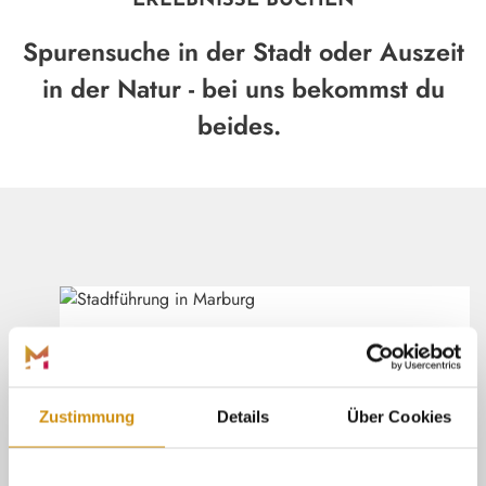
ERLEBNISSE BUCHEN
Spurensuche in der Stadt oder Auszeit
in der Natur - bei uns bekommst du
beides.
Marburg Stadt und Land Tourismus
©
(ÖFFNE
ÖFFENTLICHE ERLEBNISSE
Suche dir einen passenden Termin aus
und sichere dir dein Ticket für ein
Henrik Isenberg
Zustimmung
Details
Über Cookies
öffentliches Erlebnis.