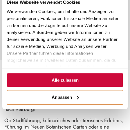
Diese Webseite verwendet Cookies
©
Wir verwenden Cookies, um Inhalte und Anzeigen zu
INDIVIDUELLE ERLEBNISSE
personalisieren, Funktionen für soziale Medien anbieten
zu können und die Zugriffe auf unsere Website zu
Plane dein Erlebnis ganz nach deinen
Wünschen – exklusiv für deine
analysieren. Außerdem geben wir Informationen zu
Gruppe und zum Pauschalpreis.
deiner Verwendung unserer Website an unsere Partner
für soziale Medien, Werbung und Analysen weiter.
Unsere Partner führen diese Informationen
möglicherweise mit weiteren Daten zusammen, die du
ihnen bereitgestellt hast oder die sie im Rahmen Ihrer
Nutzung der Dienste gesammelt haben.
~
Alle zulassen
DEIN LIEBLINGSERLEBNIS
Anpassen
Entdecke die Vielfalt Mittelhessens bei einem Ausflug
nach Marburg!
Ob Stadtführung, kulinarisches oder tierisches Erlebnis,
Führung im Neuen Botanischen Garten oder eine