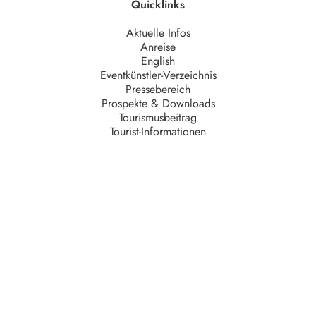
Quicklinks
Aktuelle Infos
Anreise
English
Eventkünstler-Verzeichnis
Pressebereich
Prospekte & Downloads
Tourismusbeitrag
Tourist-Informationen
Unternehmen
AGB
Barrierefreiheit
Datenschutz
Impressum
Kontakt
Partner
Serviceteam
Stellenangebote