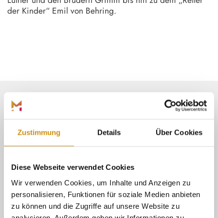
der Kinder“ Emil von Behring.
Marburg Stadt und Land Tourismus
©
Zustimmung
Details
Über Cookies
(ÖFFN
DER WEG IN DIE OBERSTADT
Von der Elisabethkirche führt ein ca.
Diese Webseite verwendet Cookies
15-minütiger Fußweg hinauf zum
historischen Marktplatz (ca. 50
Wir verwenden Cookies, um Inhalte und Anzeigen zu
Höhenmeter bzw. 200
personalisieren, Funktionen für soziale Medien anbieten
Treppenstufen). Den ungefähr auf
zu können und die Zugriffe auf unsere Website zu
halber Höhe der Stadt liegenden
Marktplatz kann man auch mit
analysieren. Außerdem geben wir Informationen zu