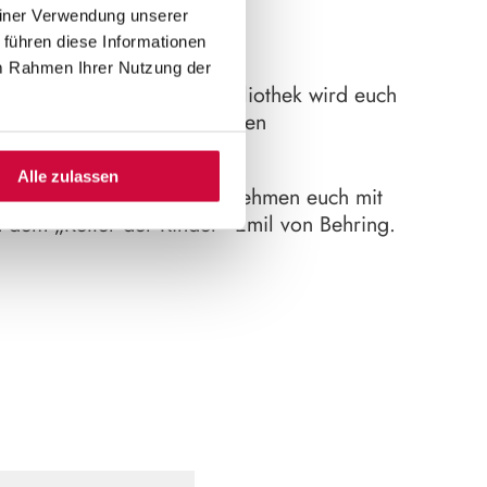
einer Verwendung unserer
 führen diese Informationen
im Rahmen Ihrer Nutzung der
odernen Campus mit Unibibliothek wird euch
n. Dem Charme der renovierten
r euch nicht entziehen.
Alle zulassen
Unsere Gästeführer*Innen nehmen euch mit
 dem „Retter der Kinder“ Emil von Behring.