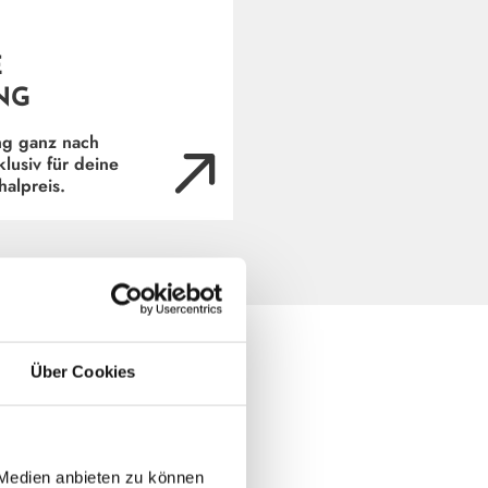
E
(ÖFFNET IN NEUEM FENSTER)
NG
ng ganz nach
usiv für deine
alpreis.
Über Cookies
 Medien anbieten zu können