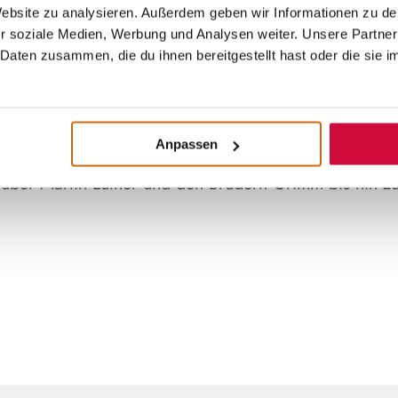
 Website zu analysieren. Außerdem geben wir Informationen zu d
r soziale Medien, Werbung und Analysen weiter. Unsere Partner
t einer
Stadtführung
in Marburg?
Daten zusammen, die du ihnen bereitgestellt hast oder die sie 
typischen Symbiose aus Alt und Neu. Neben einem topm
chen Elisabethkirche und Landgrafenschloss, begeister
angvollen Gässchen und Treppenaufgänge könnt auch ih
Anpassen
0 Höhenmetern schon erarbeiten. Und es lohnt sich! 
 über Martin Luther und den Brüdern Grimm bis hin zu