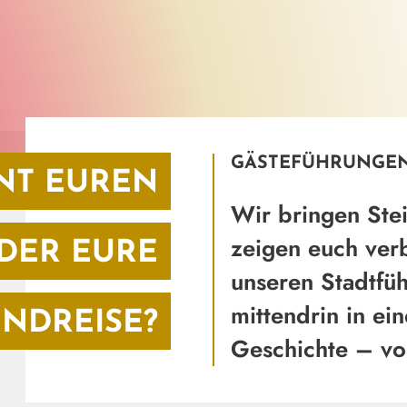
GÄSTEFÜHRUNGE
NT EUREN
Wir bringen Ste
zeigen euch ver
DER EURE
unseren Stadtfüh
mittendrin in ei
NDREISE?
Geschichte – vom