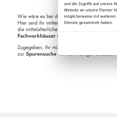
und die Zugriffe auf unsere
Website an unsere Partner fü
Wie wäre es bei deinem Urlaub in Hessen mi
möglicherweise mit weiteren 
Hier seid ihr mittendrin in der für uns so 
Dienste gesammelt haben.
die mittelalterliche Stadt an der Lahn, zwis
Fachwerkhäuser
und der Faszination der kl
Zugegeben, ihr müsst euch die Stadt über 10
zur
Spurensuche
von der Heiligen Elisabeth