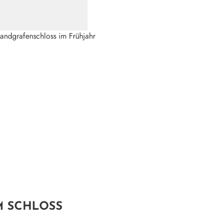
Mattis Weber
©
(ÖFFNET IN NEUEM FENS
M SCHLOSS