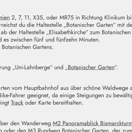
inien
2, 7, 11, X35, oder MR75 in Richtung Klinikum bi
ichst du die Haltestelle „Botanischer Garten“ mit der
 ab der Haltestelle „Elisabethkirche“ zum Botanische
d es zwischen fünf und fünfzehn Minuten.
 Botanischen Gartens.
rung „Uni-Lahnberge“ und „
Botanischer Garten
“.
Garten vom Hauptbahnhof aus über schöne Waldwege a
)Bike-Fahrer geeignet, da einige Steigungen zu bewälti
dingt
Track
oder Karte bereithalten.
n über den Wanderweg
M2 Panoramablick Bismarcktur
rm oder den
M3 Rundweg Botanischer Garten
, der zu