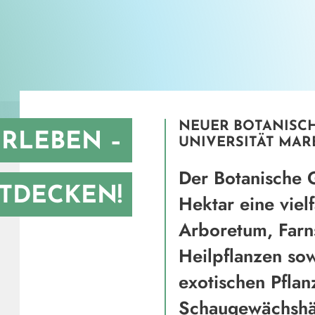
NEUER BOTANISCH
RLEBEN –
UNIVERSITÄT MA
Der Botanische G
NTDECKEN!
Hektar eine vielf
Arboretum, Farn
Heilpflanzen so
exotischen Pflan
Schaugewächshä