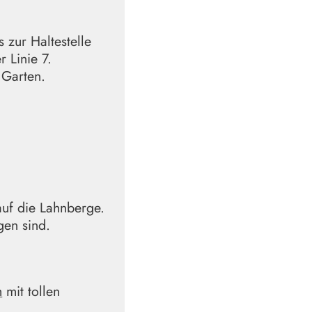
s zur Haltestelle
 Linie 7.
n Garten.
uf die Lahnberge.
gen sind.
m
mit tollen
m