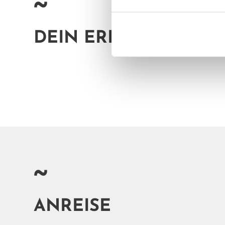
~
DEIN ERLEBNIS IM 
~
ANREISE