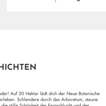
HICHTEN
under! Auf 20 Hektar lädt dich der Neue Botanische
u erleben. Schlendere durch das Arboretum, staune
die stille Schönheit der Farnschlucht und des