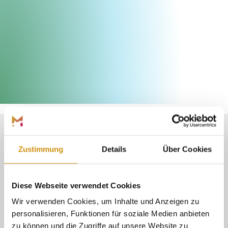
Marburg Stadt und Land Tourismus
©
EINE CHARMANTES
Zustimmung
Details
Über Cookies
KLEINES STÄDTCHEN
Diese Webseite verwendet Cookies
AUF EINEM ERLOSCHENEN
Wir verwenden Cookies, um Inhalte und Anzeigen zu
personalisieren, Funktionen für soziale Medien anbieten
VULKANKEGEL
zu können und die Zugriffe auf unsere Website zu