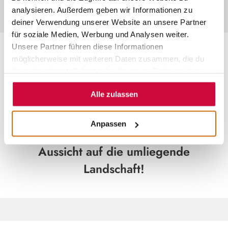
analysieren. Außerdem geben wir Informationen zu
deiner Verwendung unserer Website an unsere Partner
für soziale Medien, Werbung und Analysen weiter.
Unsere Partner führen diese Informationen
SEHENSWERTES IN AMÖNEBURG
möglicherweise mit weiteren Daten zusammen, die du
ihnen bereitgestellt hast oder die sie im Rahmen Ihrer
Dich erwartet eine historische Altstadt
Nutzung der Dienste gesammelt haben.
Alle zulassen
mit gut erhaltenen Fachwerkhäusern
und einer markanten Schlossruine.
Anpassen
Doch das Beste ist die grandiose
Aussicht auf die umliegende
Landschaft!