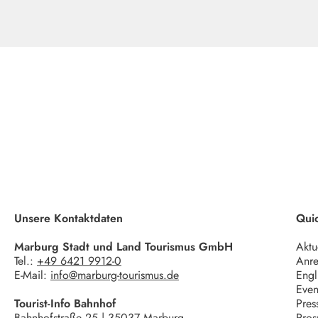
Unsere Kontaktdaten
Quic
Marburg Stadt und Land Tourismus GmbH
Aktu
Tel.:
+49 6421 9912-0
Anre
E-Mail:
info@marburg-tourismus.de
Engl
Even
Tourist-Info Bahnhof
Pres
Bahnhofstraße 25 | 35037 Marburg
Pros