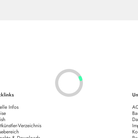
klinks
Un
elle Infos
A
ise
Bar
ish
Da
tkünstler-Verzeichnis
Im
sebereich
Ko
pekte & Downloads
Pa