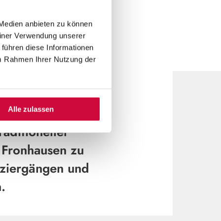
 Medien anbieten zu können
©
einer Verwendung unserer
 führen diese Informationen
im Rahmen Ihrer Nutzung der
N FRONHAUSEN
er charmanten
Alle zulassen
raditioneller
t Fronhausen zu
ziergängen und
n.