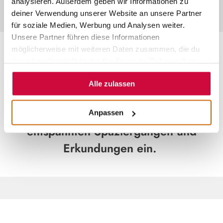
analysieren. Außerdem geben wir Informationen zu
deiner Verwendung unserer Website an unsere Partner
für soziale Medien, Werbung und Analysen weiter.
Unsere Partner führen diese Informationen
möglicherweise mit weiteren Daten zusammen, die du
SEHENSWERTES IN FRONHAUSEN
ihnen bereitgestellt hast oder die sie im Rahmen Ihrer
Nutzung der Dienste gesammelt haben.
Geprägt von einer charmanten
Alle zulassen
Landschaft und traditioneller
Architektur, lädt Fronhausen zu
Anpassen
entspannten Spaziergängen und
Erkundungen ein.