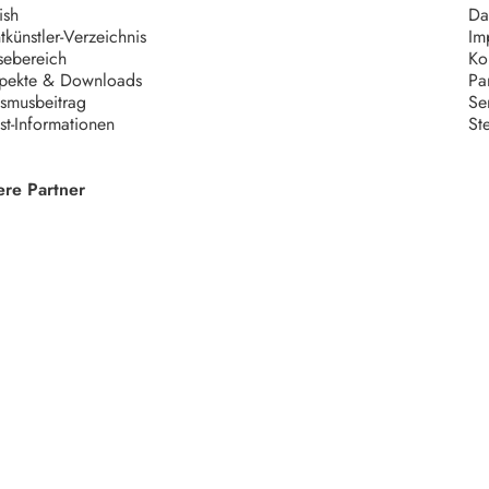
ish
Da
tkünstler-Verzeichnis
Im
sebereich
Ko
pekte & Downloads
Pa
ismusbeitrag
Se
ist-Informationen
St
ere Partner