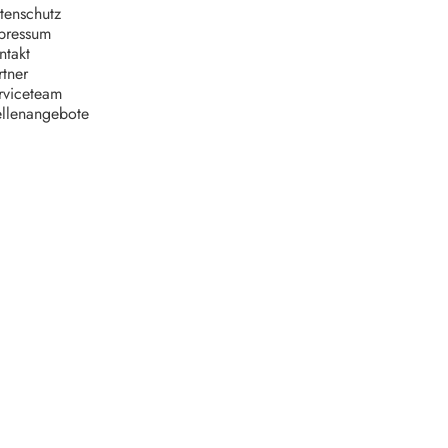
tenschutz
pressum
ntakt
rtner
rviceteam
ellenangebote