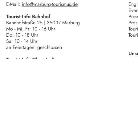
E-Mail:
info@marburg-tourismus.de
Engl
Even
Tourist-Info Bahnhof
Pres
Bahnhofstraße 25 | 35037 Marburg
Pros
Mo - Mi, Fr: 10 - 16 Uhr
Tour
Do: 10 - 18 Uhr
Tour
Sa: 10 - 14 Uhr
an Feiertagen: geschlossen
Uns
Tourist-Info Oberstadt
Wettergasse 6 | 35037 Marburg
Mo - Fr: 10 - 18 Uhr
Sa: 10 - 16 Uhr
an Feiertagen: geschlossen
Teambüros
Ernst-Giller-Straße 2 | 35039 Marburg