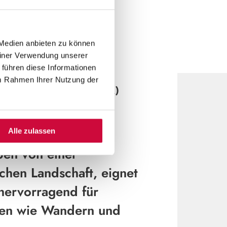
Daniela Gleim
©
 Medien anbieten zu können
einer Verwendung unserer
 führen diese Informationen
im Rahmen Ihrer Nutzung der
N GEMÜNDEN (WOHRA)
eine idyllische
 einem charmanten
Alle zulassen
en von einer
chen Landschaft, eignet
ervorragend für
ten wie Wandern und