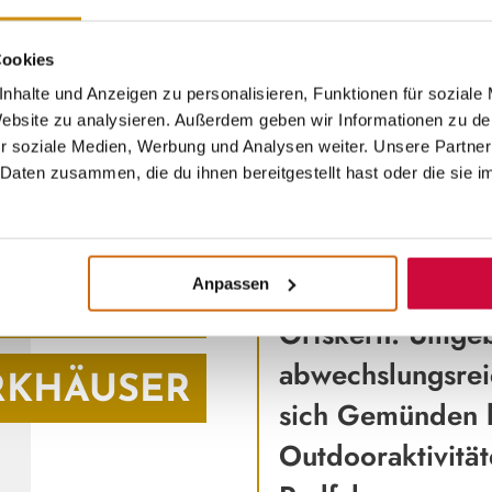
Cookies
nhalte und Anzeigen zu personalisieren, Funktionen für soziale
 Website zu analysieren. Außerdem geben wir Informationen zu d
r soziale Medien, Werbung und Analysen weiter. Unsere Partner
Daten zusammen, die du ihnen bereitgestellt hast oder die sie 
SEHENSWERTES I
TADT UND
Die Stadt bietet 
Atmosphäre mit
Anpassen
RHALTENE
Ortskern. Umgeb
abwechslungsrei
RKHÄUSER
sich Gemünden h
Outdooraktivitä