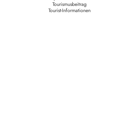
Tourismusbeitrag
Tourist-Informationen
Unternehmen
AGB
Barrierefreiheit
Datenschutz
Impressum
Kontakt
Partner
Serviceteam
Stellenangebote
Unsere Partner