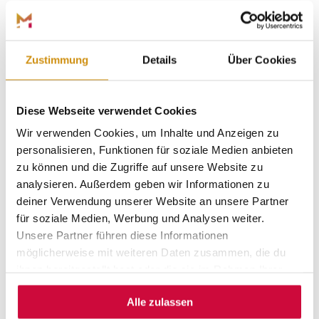
Marburg und die Region bieten dir das ganze Jahr über
tolle Veranstaltungen – von Stadtfesten und Konzerten
bis hin zu Märkten und Festivals. Ein besonderes
Zustimmung
Details
Über Cookies
Highlight ist das
Hessische Landestheater Marburg
, das
mit seinen abwechslungsreichen Aufführungen immer
für unvergessliche Abende sorgt. Als frisch gekrönter
Diese Webseite verwendet Cookies
Gewinner des Theaterpreises des Bundes zeigt das
Theater, warum es zu den besten in Deutschland gehört.
Wir verwenden Cookies, um Inhalte und Anzeigen zu
personalisieren, Funktionen für soziale Medien anbieten
Ob Open-Air-Konzerte, Theaterabende oder gemütliche
zu können und die Zugriffe auf unsere Website zu
Märkte – hier ist immer etwas los, was dich begeistert!
analysieren. Außerdem geben wir Informationen zu
deiner Verwendung unserer Website an unsere Partner
für soziale Medien, Werbung und Analysen weiter.
Unsere Partner führen diese Informationen
Hier finden Sie eine tabellarische Übersicht aller
kommenden Veranstaltungen in Marburg Stadt und Land
möglicherweise mit weiteren Daten zusammen, die du
(Stand: 15.06.2026).
ihnen bereitgestellt hast oder die sie im Rahmen Ihrer
Nutzung der Dienste gesammelt haben.
Veranstaltungsübersicht (.xlsx) herunterladen
Alle zulassen