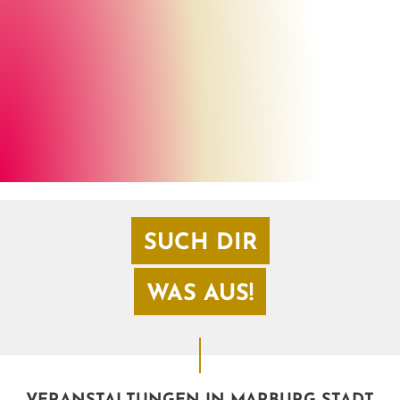
Thomas Dimroth
©
SUCH DIR
WAS AUS!