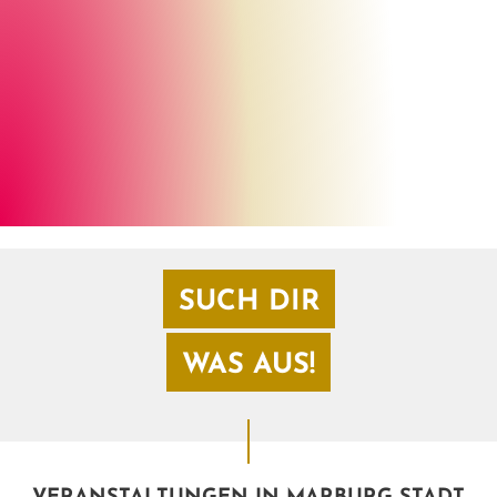
Thomas Dimroth
©
SUCH DIR
WAS AUS!