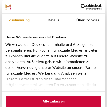
Marburg und die Region bieten dir das ganze Jahr über
tolle Veranstaltungen – von Stadtfesten und Konzerten
bis hin zu Märkten und Festivals. Ein besonderes
Zustimmung
Details
Über Cookies
Highlight ist das
Hessische Landestheater Marburg
, das
mit seinen abwechslungsreichen Aufführungen immer
für unvergessliche Abende sorgt. Als frisch gekrönter
Diese Webseite verwendet Cookies
Gewinner des Theaterpreises des Bundes zeigt das
Theater, warum es zu den besten in Deutschland gehört.
Wir verwenden Cookies, um Inhalte und Anzeigen zu
personalisieren, Funktionen für soziale Medien anbieten
Ob Open-Air-Konzerte, Theaterabende oder gemütliche
zu können und die Zugriffe auf unsere Website zu
Märkte – hier ist immer etwas los, was dich begeistert!
analysieren. Außerdem geben wir Informationen zu
deiner Verwendung unserer Website an unsere Partner
für soziale Medien, Werbung und Analysen weiter.
Unsere Partner führen diese Informationen
Hier finden Sie eine tabellarische Übersicht aller
kommenden Veranstaltungen in Marburg Stadt und Land
möglicherweise mit weiteren Daten zusammen, die du
(Stand: 15.06.2026).
ihnen bereitgestellt hast oder die sie im Rahmen Ihrer
Nutzung der Dienste gesammelt haben.
Veranstaltungsübersicht (.xlsx) herunterladen
Alle zulassen