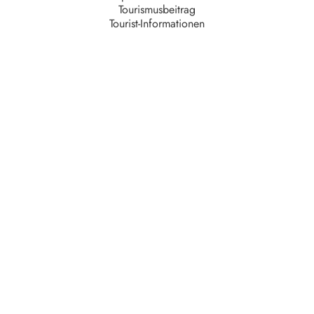
Tourismusbeitrag
Tourist-Informationen
Unternehmen
AGB
Barrierefreiheit
Datenschutz
Impressum
Kontakt
Partner
Serviceteam
Stellenangebote
Unsere Partner