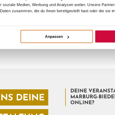
mütliche Märkte – hier ist immer etwas los, was dic
r soziale Medien, Werbung und Analysen weiter. Unsere Partner
Daten zusammen, die du ihnen bereitgestellt hast oder die sie 
Anpassen
DEINE VERANST
NS DEINE
MARBURG-BIEDE
ONLINE?