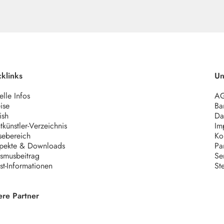
klinks
Un
elle Infos
A
ise
Bar
ish
Da
tkünstler-Verzeichnis
Im
sebereich
Ko
pekte & Downloads
Pa
ismusbeitrag
Se
ist-Informationen
St
ere Partner