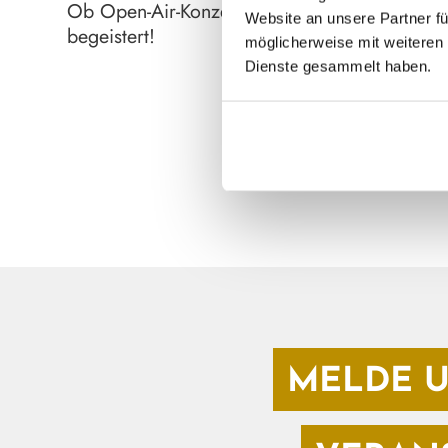
Ob Open-Air-Konzerte, Theaterabende oder ge
Website an unsere Partner fü
begeistert!
möglicherweise mit weiteren 
Dienste gesammelt haben.
MELDE U