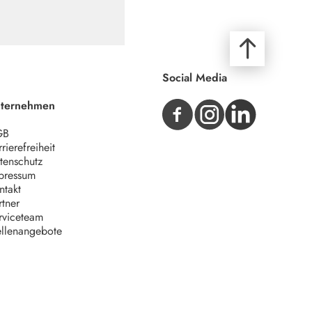
Social Media
ternehmen
GB
rierefreiheit
tenschutz
pressum
ntakt
rtner
rviceteam
ellenangebote