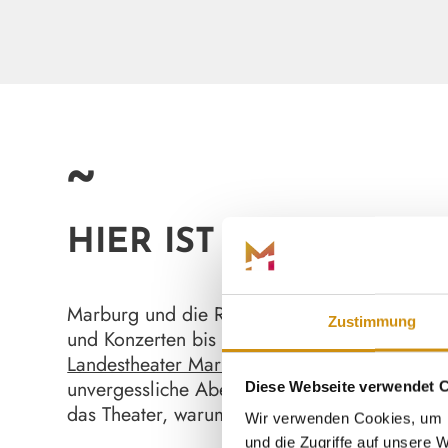
~
HIER IST WAS LOS!
Marburg und die Region bieten dir das ganze 
Zustimmung
und Konzerten bis hin zu Märkten und Festiva
Landestheater Marburg
, das mit seinen abwe
unvergessliche Abende sorgt. Als frisch gekr
Diese Webseite verwendet 
das Theater, warum es zu den besten in Deut
Wir verwenden Cookies, um I
und die Zugriffe auf unsere