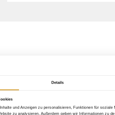
Jahr über tolle Veranstaltungen – von Stadtfesten
Details
ls. Ein besonderes Highlight ist das
Hessische
chslungsreichen Aufführungen immer für
önter Gewinner des Theaterpreises des Bundes zeigt
Cookies
schland gehört.
nhalte und Anzeigen zu personalisieren, Funktionen für soziale
 Website zu analysieren. Außerdem geben wir Informationen zu d