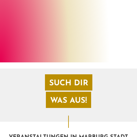
Thomas Dimroth
©
SUCH DIR
WAS AUS!