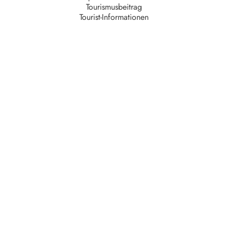
Tourismusbeitrag
Tourist-Informationen
Unternehmen
AGB
Barrierefreiheit
Datenschutz
Impressum
Kontakt
Partner
Serviceteam
Stellenangebote
Unsere Partner