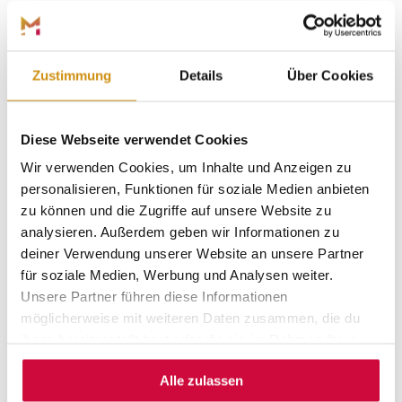
Marburg und die Region bieten dir das ganze Jahr über
tolle Veranstaltungen – von Stadtfesten und Konzerten
bis hin zu Märkten und Festivals. Ein besonderes
Zustimmung
Details
Über Cookies
Highlight ist das
Hessische Landestheater Marburg
, das
mit seinen abwechslungsreichen Aufführungen immer
für unvergessliche Abende sorgt. Als frisch gekrönter
Diese Webseite verwendet Cookies
Gewinner des Theaterpreises des Bundes zeigt das
Theater, warum es zu den besten in Deutschland gehört.
Wir verwenden Cookies, um Inhalte und Anzeigen zu
personalisieren, Funktionen für soziale Medien anbieten
Ob Open-Air-Konzerte, Theaterabende oder gemütliche
zu können und die Zugriffe auf unsere Website zu
Märkte – hier ist immer etwas los, was dich begeistert!
analysieren. Außerdem geben wir Informationen zu
deiner Verwendung unserer Website an unsere Partner
für soziale Medien, Werbung und Analysen weiter.
Unsere Partner führen diese Informationen
Hier finden Sie eine tabellarische Übersicht aller
kommenden Veranstaltungen in Marburg Stadt und Land
möglicherweise mit weiteren Daten zusammen, die du
(Stand: 15.06.2026).
ihnen bereitgestellt hast oder die sie im Rahmen Ihrer
Nutzung der Dienste gesammelt haben.
Veranstaltungsübersicht (.xlsx) herunterladen
Alle zulassen