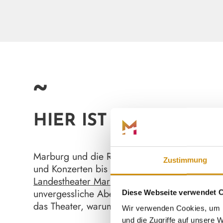
~
HIER IST WAS LOS!
Marburg und die Region bieten dir das ganze 
Zustimmung
und Konzerten bis hin zu Märkten und Festiva
Landestheater Marburg
, das mit seinen abwe
unvergessliche Abende sorgt. Als frisch gekr
Diese Webseite verwendet 
das Theater, warum es zu den besten in Deut
Wir verwenden Cookies, um I
und die Zugriffe auf unsere