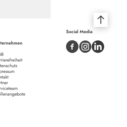
Social Media
ternehmen
GB
rierefreiheit
tenschutz
pressum
ntakt
rtner
rviceteam
ellenangebote