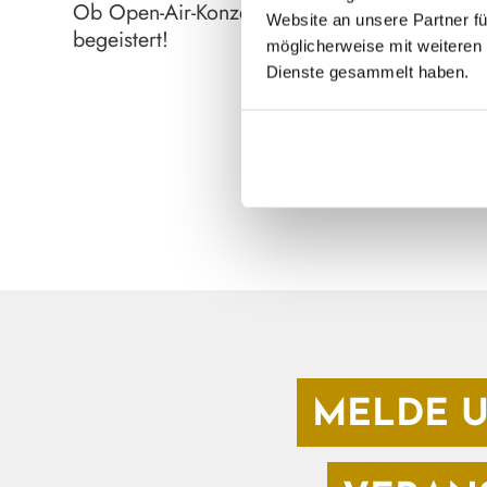
Ob Open-Air-Konzerte, Theaterabende oder ge
Website an unsere Partner fü
begeistert!
möglicherweise mit weiteren 
Dienste gesammelt haben.
MELDE U