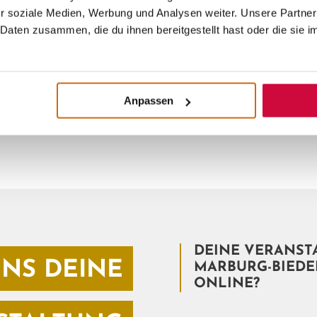
mütliche Märkte – hier ist immer etwas los, was dic
r soziale Medien, Werbung und Analysen weiter. Unsere Partner
Daten zusammen, die du ihnen bereitgestellt hast oder die sie 
Anpassen
DEINE VERANST
NS DEINE
MARBURG-BIEDE
ONLINE?