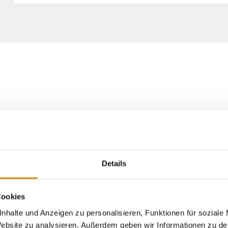
Jahr über tolle Veranstaltungen – von Stadtfesten
Details
ls. Ein besonderes Highlight ist das
Hessische
chslungsreichen Aufführungen immer für
önter Gewinner des Theaterpreises des Bundes zeigt
Cookies
schland gehört.
nhalte und Anzeigen zu personalisieren, Funktionen für soziale
 Website zu analysieren. Außerdem geben wir Informationen zu d