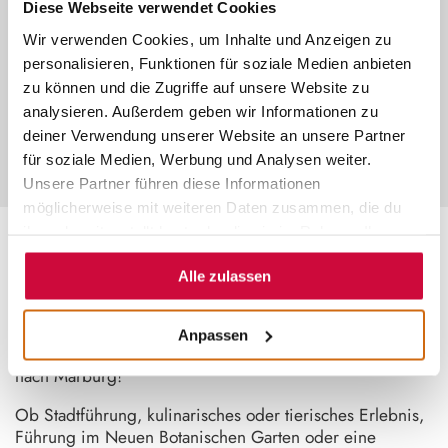
Diese Webseite verwendet Cookies
©
Wir verwenden Cookies, um Inhalte und Anzeigen zu
INDIVIDUELLE ERLEBNISSE
personalisieren, Funktionen für soziale Medien anbieten
zu können und die Zugriffe auf unsere Website zu
Plane dein Erlebnis ganz nach deinen
Wünschen – exklusiv für deine
analysieren. Außerdem geben wir Informationen zu
Gruppe und zum Pauschalpreis.
deiner Verwendung unserer Website an unsere Partner
für soziale Medien, Werbung und Analysen weiter.
Unsere Partner führen diese Informationen
möglicherweise mit weiteren Daten zusammen, die du
ihnen bereitgestellt hast oder die sie im Rahmen Ihrer
Nutzung der Dienste gesammelt haben.
~
Alle zulassen
DEIN LIEBLINGSERLEBNIS
Anpassen
Entdecke die Vielfalt Mittelhessens bei einem Ausflug
nach Marburg!
Ob Stadtführung, kulinarisches oder tierisches Erlebnis,
Führung im Neuen Botanischen Garten oder eine