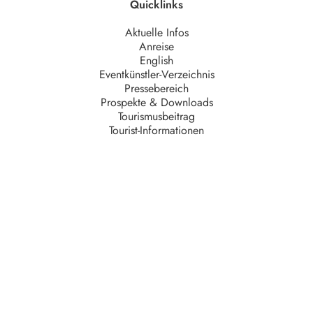
Quicklinks
Aktuelle Infos
Anreise
English
Eventkünstler-Verzeichnis
Pressebereich
Prospekte & Downloads
Tourismusbeitrag
Tourist-Informationen
Unternehmen
AGB
Barrierefreiheit
Datenschutz
Impressum
Kontakt
Partner
Serviceteam
Stellenangebote