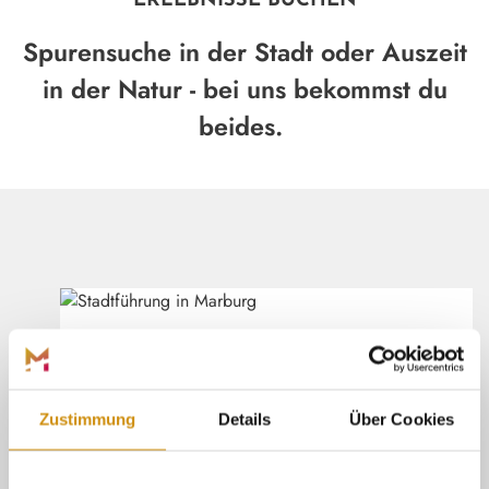
ERLEBNISSE BUCHEN
Spurensuche in der Stadt oder Auszeit
in der Natur - bei uns bekommst du
beides.
Marburg Stadt und Land Tourismus
©
(ÖFFNE
ÖFFENTLICHE ERLEBNISSE
Suche dir einen passenden Termin aus
und sichere dir dein Ticket für ein
Henrik Isenberg
Zustimmung
Details
Über Cookies
öffentliches Erlebnis.