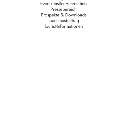
Eventkünstler-Verzeichnis
Pressebereich
Prospekte & Downloads
Tourismusbeitrag
Tourist-Informationen
Unternehmen
AGB
Barrierefreiheit
Datenschutz
Impressum
Kontakt
Partner
Serviceteam
Stellenangebote
Unsere Partner