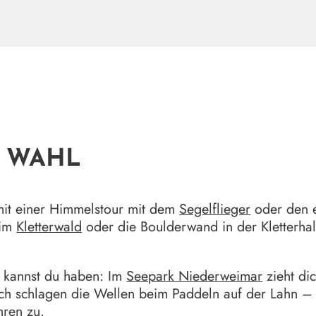
E WAHL
mit einer Himmelstour mit dem
Segelflieger
oder den e
 im
Kletterwald
oder die Boulderwand in der Kletterhalle
s kannst du haben: Im
Seepark Niederweimar
zieht di
ch schlagen die Wellen beim Paddeln auf der Lahn –
hren
zu.