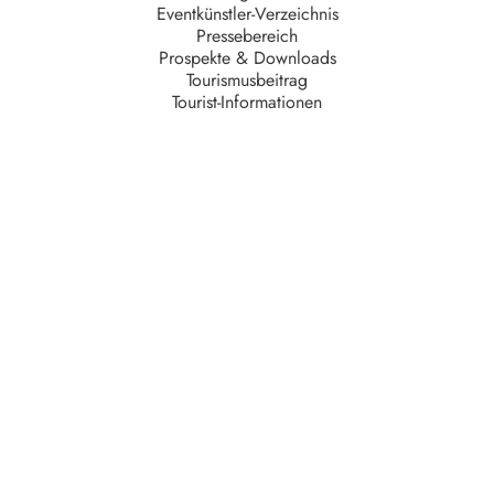
Eventkünstler-Verzeichnis
Pressebereich
Prospekte & Downloads
Tourismusbeitrag
Tourist-Informationen
Unternehmen
AGB
Barrierefreiheit
Datenschutz
Impressum
Kontakt
Partner
Serviceteam
Stellenangebote
Unsere Partner