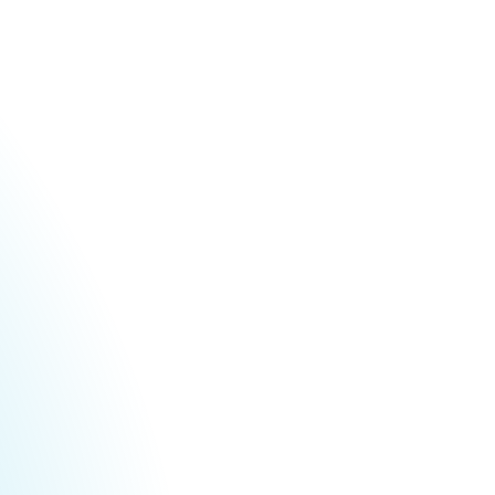
Urheberrecht des aktuellen Hintergrundbildes:
Stadt Stadtallendorf, Zofia Szafarczyk