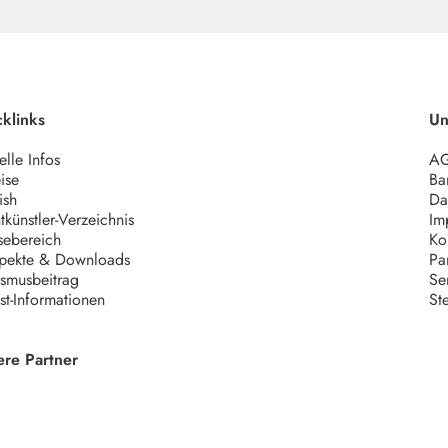
klinks
Un
elle Infos
A
ise
Bar
ish
Da
tkünstler-Verzeichnis
Im
sebereich
Ko
pekte & Downloads
Pa
ismusbeitrag
Se
ist-Informationen
St
ere Partner