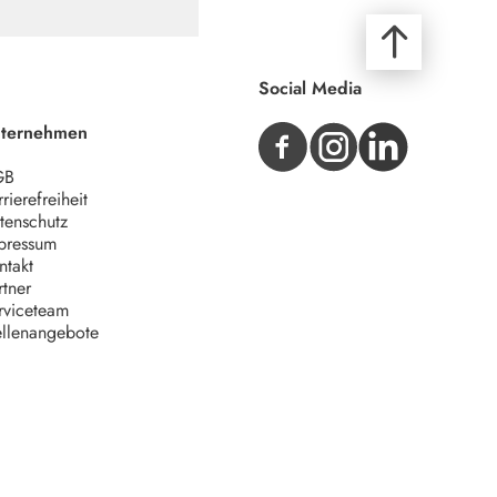
Social Media
ternehmen
GB
rierefreiheit
tenschutz
pressum
ntakt
rtner
rviceteam
ellenangebote