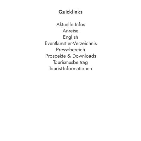
Quicklinks
Aktuelle Infos
Anreise
English
Eventkünstler-Verzeichnis
Pressebereich
Prospekte & Downloads
Tourismusbeitrag
Tourist-Informationen
Unternehmen
AGB
Barrierefreiheit
Datenschutz
Impressum
Kontakt
Partner
Serviceteam