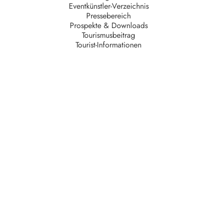
Eventkünstler-Verzeichnis
Pressebereich
Prospekte & Downloads
Tourismusbeitrag
Tourist-Informationen
Unternehmen
AGB
Barrierefreiheit
Datenschutz
Impressum
Kontakt
Partner
Serviceteam
Stellenangebote
Unsere Partner