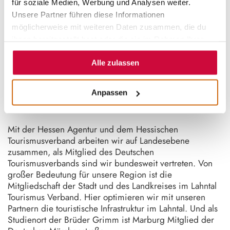
für soziale Medien, Werbung und Analysen weiter.
Unsere Partner führen diese Informationen
Wir sind die Marburg Stadt und Land Tourismus GmbH
möglicherweise mit weiteren Daten zusammen, die du
(MSLT) und vertreten die Destination mit der
ihnen bereitgestellt hast oder die sie im Rahmen Ihrer
Universitätsstadt, dem Landkreis und angrenzenden
Nutzung der Dienste gesammelt haben.
Kommunen.
Alle zulassen
Gemeinsam mit den Städten und Gemeinden, den
LEADER-Regionen und Leistungsträger*innen aus
Anpassen
unserer Region machen wir unser touristisches Angebot
zu einem Erlebnis für unsere Gäste.
Mit der Hessen Agentur und dem Hessischen
Tourismusverband arbeiten wir auf Landesebene
zusammen, als Mitglied des Deutschen
Tourismusverbands sind wir bundesweit vertreten. Von
großer Bedeutung für unsere Region ist die
Mitgliedschaft der Stadt und des Landkreises im Lahntal
Tourismus Verband. Hier optimieren wir mit unseren
Partnern die touristische Infrastruktur im Lahntal. Und als
Studienort der Brüder Grimm ist Marburg Mitglied der