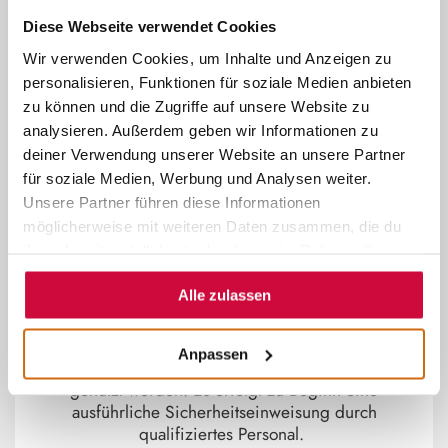
© Seil schafft Erlebnis
Diese Webseite verwendet Cookies
~
Wir verwenden Cookies, um Inhalte und Anzeigen zu
personalisieren, Funktionen für soziale Medien anbieten
KLETTERWALD MARBURG
zu können und die Zugriffe auf unsere Website zu
analysieren. Außerdem geben wir Informationen zu
Nahe des Hotel-Restaurants Dammühle gelegen,
deiner Verwendung unserer Website an unsere Partner
bietet dir der Kletterwald Marburg in 13 Parcours
für soziale Medien, Werbung und Analysen weiter.
absoluten Spaß für Groß und Klein, für Jung und Alt.
Unsere Partner führen diese Informationen
In den Höhen alter Eichen sind Kletterparcours mit
möglicherweise mit weiteren Daten zusammen, die du
verschiedenen Schwierigkeitsstufen montiert. Die
ihnen bereitgestellt hast oder die sie im Rahmen Ihrer
Wipfel von Zugspitze bis Mount Everest können hier
Nutzung der Dienste gesammelt haben.
bestiegen werden. Die Parcours bestehen aus
Alle zulassen
unterschiedlichen Stationen und Aufgaben, die es zu
bewältigen gilt, bevor eine 200 Meter lange
Seilbahn als Abfahrt aus den Baumwipfeln dient.
Anpassen
Der Kletterwald kann ohne jegliche Klettererfahrung
genutzt werden. Es erfolgt zu Beginn eine
ausführliche Sicherheitseinweisung durch
qualifiziertes Personal.