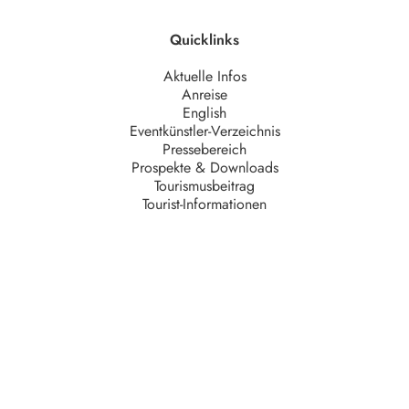
Quicklinks
Aktuelle Infos
Anreise
English
Eventkünstler-Verzeichnis
Pressebereich
Prospekte & Downloads
Tourismusbeitrag
Tourist-Informationen
Unternehmen
AGB
Barrierefreiheit
Datenschutz
Impressum
Kontakt
Partner
Serviceteam