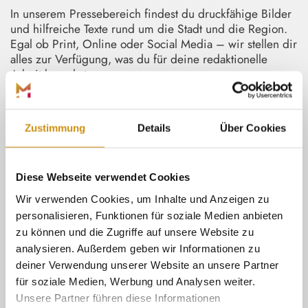
In unserem Pressebereich findest du druckfähige Bilder
und hilfreiche Texte rund um die Stadt und die Region.
Egal ob Print, Online oder Social Media – wir stellen dir
alles zur Verfügung, was du für deine redaktionelle
Arbeit brauchst.
Schau dich um und lade dir die passenden Materialien
direkt herunter!
Zustimmung
Details
Über Cookies
Diese Webseite verwendet Cookies
BEI FRAGEN:
Wir verwenden Cookies, um Inhalte und Anzeigen zu
Hanna Stummer
personalisieren, Funktionen für soziale Medien anbieten
Tel.: +49 6421 991218
zu können und die Zugriffe auf unsere Website zu
Mail:
h.stummer@marburg-tourismus.de
analysieren. Außerdem geben wir Informationen zu
deiner Verwendung unserer Website an unsere Partner
für soziale Medien, Werbung und Analysen weiter.
Unsere Partner führen diese Informationen