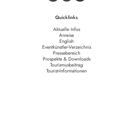
Quicklinks
Aktuelle Infos
Anreise
English
Eventkünstler-Verzeichnis
Pressebereich
Prospekte & Downloads
Tourismusbeitrag
Tourist-Informationen
Unternehmen
AGB
Barrierefreiheit
Datenschutz
Impressum
Kontakt
Partner