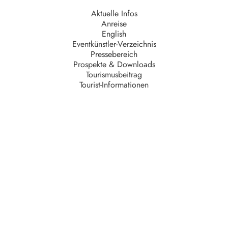
Aktuelle Infos
Anreise
English
Eventkünstler-Verzeichnis
Pressebereich
Prospekte & Downloads
Tourismusbeitrag
Tourist-Informationen
Unternehmen
AGB
Barrierefreiheit
Datenschutz
Impressum
Kontakt
Partner
Serviceteam
Stellenangebote