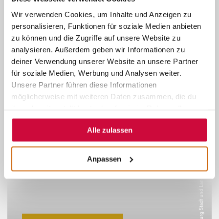
M
a
r
b
u
r
g
S
t
a
d
t
u
n
d
L
a
n
d
T
u
r
i
s
m
u
Wir verwenden Cookies, um Inhalte und Anzeigen zu
o
s
personalisieren, Funktionen für soziale Medien anbieten
zu können und die Zugriffe auf unsere Website zu
analysieren. Außerdem geben wir Informationen zu
deiner Verwendung unserer Website an unsere Partner
TOURIST-INFO
für soziale Medien, Werbung und Analysen weiter.
©
Unsere Partner führen diese Informationen
BAHNHOF
möglicherweise mit weiteren Daten zusammen, die du
ihnen bereitgestellt hast oder die sie im Rahmen Ihrer
MIT TICKET-SHOP
Nutzung der Dienste gesammelt haben.
Alle zulassen
M
a
r
b
u
r
g
S
t
a
d
t
u
n
d
L
a
n
d
T
u
r
i
s
m
u
Anpassen
o
s