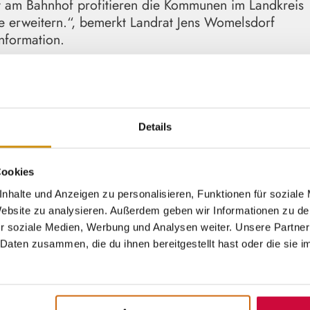
kt am Bahnhof profitieren die Kommunen im Landkreis
 erweitern.“, bemerkt Landrat Jens Womelsdorf
Information.
im Erwin-Piscator-Haus in dem zentralen Gebäude der
fort. Jedoch kritisieren Besucher*innen seit jeher,
e als kundenfreundlich sei und der Weg dorthin
Details
g nachzudenken“, so Cornelia Dörr, Geschäftsführeri
altiges Marburg, dass noch mehr Menschen als bishe
Cookies
ie Gäste genau dort kundenfreundlich zu empfangen,
nhalte und Anzeigen zu personalisieren, Funktionen für soziale
 der kurzen Wege und so können unsere Gäste ihren
 Website zu analysieren. Außerdem geben wir Informationen zu d
gestattet mit allen relevanten Informationen und
r soziale Medien, Werbung und Analysen weiter. Unsere Partner
hnhof aus können sie die Stadt zu Fuß erobern oder
Daten zusammen, die du ihnen bereitgestellt hast oder die sie 
ie Gäste, die das Umland auf einem der reizvollen
chten, ist der Hauptbahnhof ein idealer
ten und ausgestattet mit den besten Tipps vom MSLT-