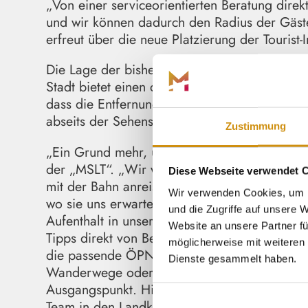
„Von einer serviceorientierten Beratung dire
und wir können dadurch den Radius der Gäste
erfreut über die neue Platzierung der Tourist-
Die Lage der bisherigen Tourist-Information 
Stadt bietet einen durchaus nennenswerten Kom
dass die Entfernung vom Bahnhof alles ander
abseits der Sehenswürdigkeiten führe.
Zustimmung
„Ein Grund mehr, über eine Standortverlegun
der „MSLT“. „Wir wünschen uns für ein nachh
Diese Webseite verwendet 
mit der Bahn anreisen. Da ist es geboten, d
Wir verwenden Cookies, um I
wo sie uns erwarten. Marburg ist eine Stadt
und die Zugriffe auf unsere
Aufenthalt in unserer wunderschönen Stadt aus
Website an unsere Partner fü
Tipps direkt von Beginn an genießen: Vom Ba
möglicherweise mit weiteren 
die passende ÖPNV-Verbindung nutzen. Für d
Dienste gesammelt haben.
Wanderwege oder mit dem Fahrrad erleben mö
Ausgangspunkt. Hier starten sie optimal bera
Team in den Landkreis Marburg-Biedenkopf.“