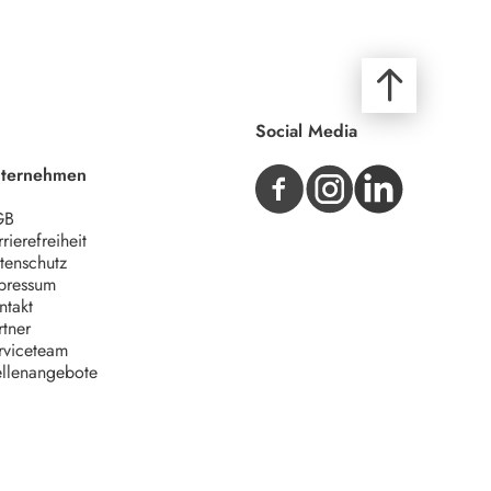
Social Media
ternehmen
GB
rierefreiheit
tenschutz
pressum
ntakt
rtner
rviceteam
ellenangebote