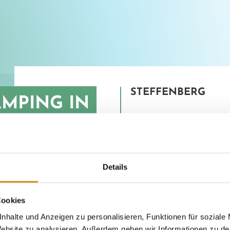
STEFFENBERG
MPING IN
Wind strubbelt 
es auf ausgetre
BERG FÜR
bergan geht. N
Details
locken drei be
IER-FANS
mit Blick aufs 
Cookies
nhalte und Anzeigen zu personalisieren, Funktionen für soziale
 Website zu analysieren. Außerdem geben wir Informationen zu d