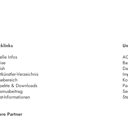
klinks
Un
elle Infos
A
ise
Bar
ish
Da
tkünstler-Verzeichnis
Im
sebereich
Ko
pekte & Downloads
Pa
ismusbeitrag
Se
ist-Informationen
St
ere Partner