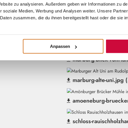
(Datei herunterladen)
 Website zu analysieren. Außerdem geben wir Informationen zu d
r soziale Medien, Werbung und Analysen weiter. Unsere Partner
marburg-elisabeth-2.j
Daten zusammen, die du ihnen bereitgestellt hast oder die sie 
(Datei herunterladen)
marburg-havana.jpg (
(Datei herunterladen)
Anpassen
marburg-blick-vom-la
(Datei herunterladen)
marburg-alte-uni.jpg 
(Datei herunterladen)
amoeneburg-bruecker
(Datei herunterladen)
schloss-rauischholzha
(Datei herunterladen)