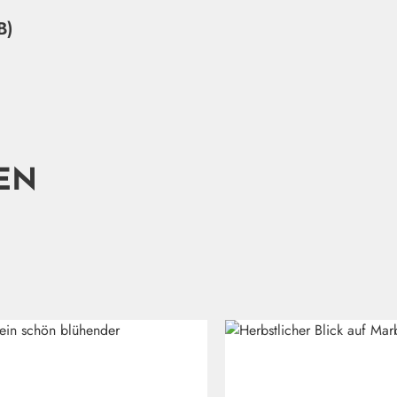
B)
EN