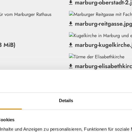
marburg-oberstadt-2.
(Datei herunterladen)
marburg-reitgasse.jp
(Datei herunterladen)
3 MiB)
marburg-kugelkirche.
(Datei herunterladen)
marburg-elisabethkirc
(Datei herunterladen)
marburg-weidenhaeuse
(Datei herunterladen)
Details
ahn.jpg (734 KiB)
marburg-froschkoenig
(Datei herunterladen)
Cookies
B)
marburg-butt-im-alten
nhalte und Anzeigen zu personalisieren, Funktionen für soziale