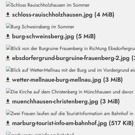
schloss-rauischholzhausen.jpg (4 MiB)
(Datei herunterladen)
burg-schweinsberg.jpg (5 MiB)
(Datei herunterladen)
ebsdorfergrund-burgruine-frauenberg-2.jpg (
(Datei herunterladen)
wetter-mellnaue-burg-mellnau.jpg (3 MiB)
(Datei herunterladen)
muenchhausen-christenberg.jpg (3 MiB)
(Datei herunterladen)
marburg-tourist-info-am-bahnhof.jpg (517 KiB)
(Datei herunterladen)