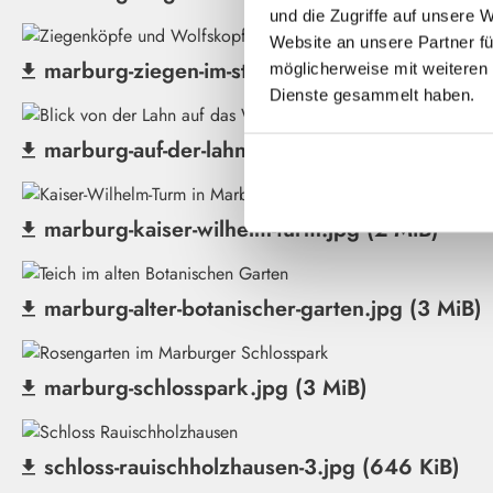
(Datei herunterladen)
und die Zugriffe auf unsere
Website an unsere Partner fü
marburg-ziegen-im-steinweg.jpg (3 MiB)
möglicherweise mit weiteren 
(Datei herunterladen)
Dienste gesammelt haben.
marburg-auf-der-lahn.jpg (2 MiB)
(Datei herunterladen)
marburg-kaiser-wilhelm-turm.jpg (2 MiB)
(Datei herunterladen)
marburg-alter-botanischer-garten.jpg (3 MiB)
(Datei herunterladen)
marburg-schlosspark.jpg (3 MiB)
(Datei herunterladen)
schloss-rauischholzhausen-3.jpg (646 KiB)
(Datei herunterladen)