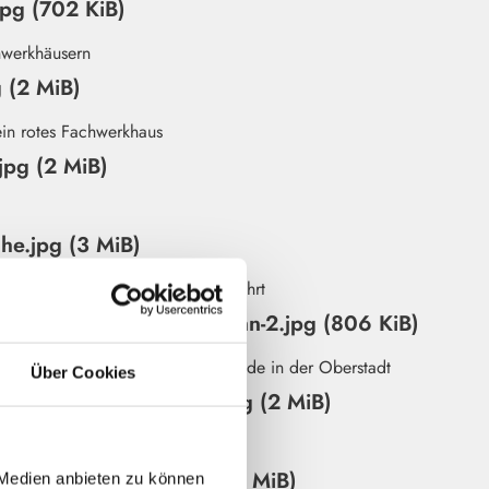
jpg (702 KiB)
g (2 MiB)
jpg (2 MiB)
he.jpg (3 MiB)
r-strasse-und-schlossbahn-2.jpg (806 KiB)
Über Cookies
-an-der-wasserscheide.jpg (2 MiB)
-botanischen-garten.jpg (1 MiB)
 Medien anbieten zu können