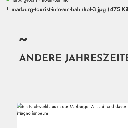
marburg-tourist-info-am-bahnhof-3.jpg (475 Ki
(Datei herunterladen)
~
ANDERE JAHRESZEIT