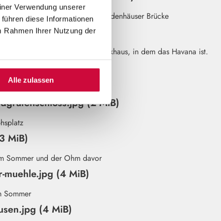
einer Verwendung unserer
 führen diese Informationen
pg (2 MiB)
im Rahmen Ihrer Nutzung der
4 MiB)
Alle zulassen
ndgrafenschloss.jpg (2 MiB)
(3 MiB)
-muehle.jpg (4 MiB)
usen.jpg (4 MiB)