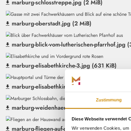
marburg-schlosstreppe.jpg (2 MiB)
(Datei herunterladen)
marburg-oberstadt.jpg (2 MiB)
(Datei herunterladen)
marburg-blick-vom-lutherischen-pfarrhof.jpg (
(Datei herunterladen)
marburg-elisabethkirche-3.jpg (631 KiB)
(Datei herunterladen)
marburg-elisabethkirche-2.jpg (2 MiB)
(Datei herunterladen)
Zustimmung
marburg-weidenhaeuser-strasse-und-schlossb
(Datei herunterladen)
Diese Webseite verwendet 
marburg-fliegen-auf-dem-marktplatz.jpg (2 Mi
Wir verwenden Cookies, um I