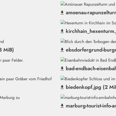
amoenau-rapunzelturm
(Datei herunterladen)
kirchhain_hexenturm.
(Datei herunterladen)
3 MiB)
ebsdorfergrund-burgr
(Datei herunterladen)
bad-endbach-eisenbah
(Datei herunterladen)
biedenkopf.jpg (2 Mi
(Datei herunterladen)
marburg-tourist-info-
(Datei herunterladen)