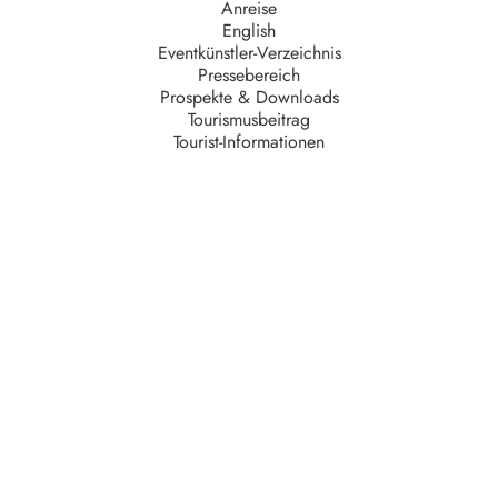
Anreise
English
Eventkünstler-Verzeichnis
Pressebereich
Prospekte & Downloads
Tourismusbeitrag
Tourist-Informationen
Unternehmen
AGB
Barrierefreiheit
Datenschutz
Impressum
Kontakt
Partner
Serviceteam
Stellenangebote
Unsere Partner