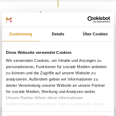
EVENTKÜNSTLER-VERZEICHNIS
Finde und buche
Unterhaltungskünstler wie Zauberer,
Zustimmung
Details
Über Cookies
Jongleure und Stelzenläufer aus der
Region für unvergessliche
Diese Webseite verwendet Cookies
Veranstaltungen.
Wir verwenden Cookies, um Inhalte und Anzeigen zu
personalisieren, Funktionen für soziale Medien anbieten
zu können und die Zugriffe auf unsere Website zu
analysieren. Außerdem geben wir Informationen zu
deiner Verwendung unserer Website an unsere Partner
JETZT KÜNSTLERPROFIL ANLEGEN
für soziale Medien, Werbung und Analysen weiter.
Unsere Partner führen diese Informationen
möglicherweise mit weiteren Daten zusammen, die du
ihnen bereitgestellt hast oder die sie im Rahmen Ihrer