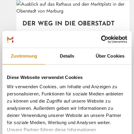
©
(ÖFFN
DER WEG IN DIE OBERSTADT
Von der Elisabethkirche führt ein ca.
15-minütiger Fußweg hinauf zum
historischen Marktplatz (ca. 50
Höhenmeter bzw. 200
Zustimmung
Details
Über Cookies
Treppenstufen). Den ungefähr auf
halber Höhe der Stadt liegenden
Marktplatz kann man auch mit
Unterstützung von Aufzügen im
Diese Webseite verwendet Cookies
Pilgrimstein erreichen: Die Aufzüge
Wir verwenden Cookies, um Inhalte und Anzeigen zu
am Oberstadtparkhaus, die sich auf
personalisieren, Funktionen für soziale Medien anbieten
zwei Streckenabschnitte aufteilen,
können im ersten Abschnitt rund 14
zu können und die Zugriffe auf unsere Website zu
(Außenaufzug) + 8 Personen
analysieren. Außerdem geben wir Informationen zu
(Innenaufzug) und im zweiten
deiner Verwendung unserer Website an unsere Partner
Abschnitt rund 26 Personen nach
für soziale Medien, Werbung und Analysen weiter.
oben befördern. Die beiden Aufzüge
Unsere Partner führen diese Informationen
unweit des Rudolphsplatzes haben