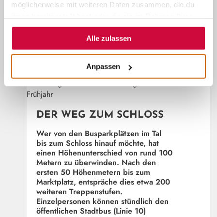
zusammen ein Fassungsvermögen von
möglicherweise mit weiteren Daten zusammen, die du
ca. 20 Personen. Die Wege hinauf
ihnen bereitgestellt hast oder die sie im Rahmen Ihrer
sind kurz, steil und führen durch
Nutzung der Dienste gesammelt haben.
enge, malerische Gässchen, die durch
Alle zulassen
zahlreiche Treppen unterbrochen
werden.
Mattis Weber
Anpassen
©
(ÖFFNET 
DER WEG ZUM SCHLOSS
Wer von den Busparkplätzen im Tal
bis zum Schloss hinauf möchte, hat
einen Höhenunterschied von rund 100
Metern zu überwinden. Nach den
ersten 50 Höhenmetern bis zum
Marktplatz, entspräche dies etwa 200
weiteren Treppenstufen.
Einzelpersonen können stündlich den
öffentlichen Stadtbus (Linie 10)