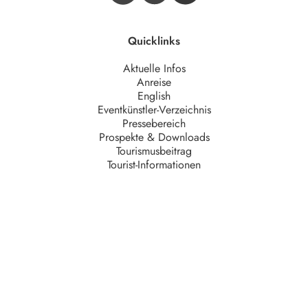
Quicklinks
Aktuelle Infos
Anreise
English
Eventkünstler-Verzeichnis
Pressebereich
Prospekte & Downloads
Tourismusbeitrag
Tourist-Informationen
Unternehmen
AGB
Barrierefreiheit
Datenschutz
Impressum
Kontakt
Partner