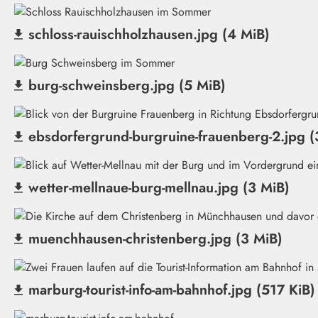
schloss-rauischholzhausen.jpg (4 MiB)
(Datei herunterladen)
burg-schweinsberg.jpg (5 MiB)
(Datei herunterladen)
ebsdorfergrund-burgruine-frauenberg-2.jpg (
(Datei herunterladen)
wetter-mellnaue-burg-mellnau.jpg (3 MiB)
(Datei herunterladen)
muenchhausen-christenberg.jpg (3 MiB)
(Datei herunterladen)
marburg-tourist-info-am-bahnhof.jpg (517 KiB)
(Datei herunterladen)