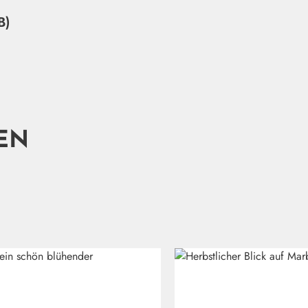
B)
EN