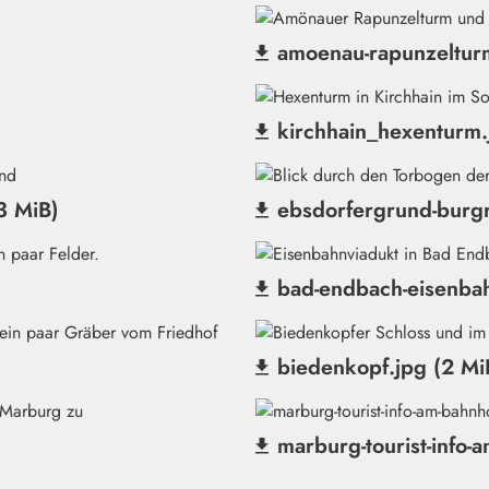
amoenau-rapunzelturm
(Datei herunterladen)
kirchhain_hexenturm.
(Datei herunterladen)
3 MiB)
ebsdorfergrund-burgr
(Datei herunterladen)
bad-endbach-eisenbah
(Datei herunterladen)
biedenkopf.jpg (2 Mi
(Datei herunterladen)
marburg-tourist-info-
(Datei herunterladen)