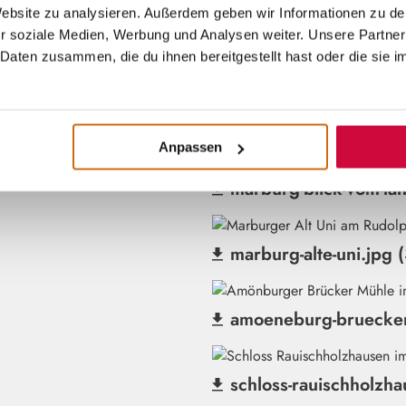
(Datei herunterladen)
 Website zu analysieren. Außerdem geben wir Informationen zu d
r soziale Medien, Werbung und Analysen weiter. Unsere Partner
marburg-elisabeth-2.j
Daten zusammen, die du ihnen bereitgestellt hast oder die sie 
(Datei herunterladen)
marburg-havana.jpg (
(Datei herunterladen)
Anpassen
marburg-blick-vom-la
(Datei herunterladen)
marburg-alte-uni.jpg 
(Datei herunterladen)
amoeneburg-bruecker
(Datei herunterladen)
schloss-rauischholzha
(Datei herunterladen)