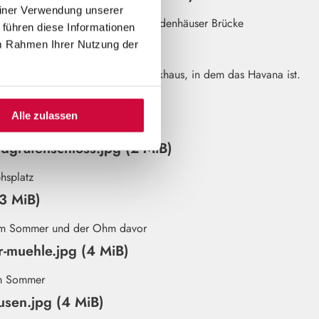
einer Verwendung unserer
 führen diese Informationen
pg (2 MiB)
im Rahmen Ihrer Nutzung der
4 MiB)
Alle zulassen
ndgrafenschloss.jpg (2 MiB)
(3 MiB)
-muehle.jpg (4 MiB)
usen.jpg (4 MiB)