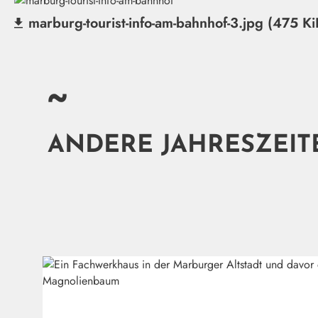
marburg-tourist-info-am-bahnhof-3.jpg (475 Ki
(Datei herunterladen)
~
ANDERE JAHRESZEIT