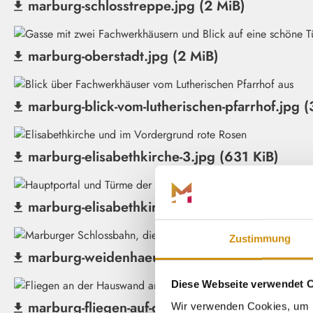
marburg-schlosstreppe.jpg (2 MiB)
(Datei herunterladen)
marburg-oberstadt.jpg (2 MiB)
(Datei herunterladen)
marburg-blick-vom-lutherischen-pfarrhof.jpg (
(Datei herunterladen)
marburg-elisabethkirche-3.jpg (631 KiB)
(Datei herunterladen)
marburg-elisabethkirche-2.jpg (2 MiB)
(Datei herunterladen)
Zustimmung
marburg-weidenhaeuser-strasse-und-schlossb
(Datei herunterladen)
Diese Webseite verwendet 
marburg-fliegen-auf-dem-marktplatz.jpg (2 Mi
Wir verwenden Cookies, um I