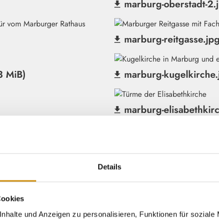
marburg-oberstadt-2.
(Datei herunterladen)
marburg-reitgasse.jp
(Datei herunterladen)
3 MiB)
marburg-kugelkirche.
(Datei herunterladen)
marburg-elisabethkirc
(Datei herunterladen)
marburg-weidenhaeuse
(Datei herunterladen)
Details
ahn.jpg (734 KiB)
marburg-froschkoenig
(Datei herunterladen)
Cookies
B)
marburg-butt-im-alten
nhalte und Anzeigen zu personalisieren, Funktionen für soziale