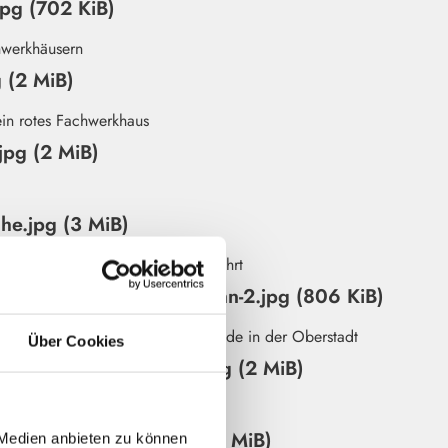
jpg (702 KiB)
g (2 MiB)
jpg (2 MiB)
he.jpg (3 MiB)
r-strasse-und-schlossbahn-2.jpg (806 KiB)
Über Cookies
-an-der-wasserscheide.jpg (2 MiB)
-botanischen-garten.jpg (1 MiB)
 Medien anbieten zu können