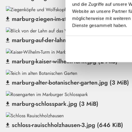
(Datei herunterladen)
und die Zugriffe auf unsere
Website an unsere Partner fü
marburg-ziegen-im-steinweg.jpg (3 MiB)
möglicherweise mit weiteren 
(Datei herunterladen)
Dienste gesammelt haben.
marburg-auf-der-lahn.jpg (2 MiB)
(Datei herunterladen)
marburg-kaiser-wilhelm-turm.jpg (2 MiB)
(Datei herunterladen)
marburg-alter-botanischer-garten.jpg (3 MiB)
(Datei herunterladen)
marburg-schlosspark.jpg (3 MiB)
(Datei herunterladen)
schloss-rauischholzhausen-3.jpg (646 KiB)
(Datei herunterladen)