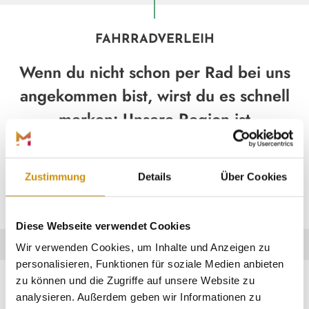
FAHRRADVERLEIH
Wenn du nicht schon per Rad bei uns
angekommen bist, wirst du es schnell
merken: Unsere Region ist
prädestiniert für eine Radtour. Am
besten du reservierst dir dein Rad
Zustimmung
Details
Über Cookies
schon vor deiner Anreise!
Diese Webseite verwendet Cookies
Wir verwenden Cookies, um Inhalte und Anzeigen zu
personalisieren, Funktionen für soziale Medien anbieten
zu können und die Zugriffe auf unsere Website zu
analysieren. Außerdem geben wir Informationen zu
~