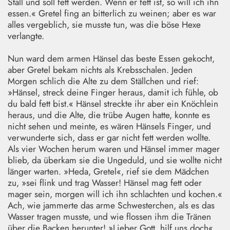
Stall und soll fett werden. Wenn er fett ist, so will ich ihn
essen.« Gretel fing an bitterlich zu weinen; aber es war
alles vergeblich, sie musste tun, was die böse Hexe
verlangte.
Nun ward dem armen Hänsel das beste Essen gekocht,
aber Gretel bekam nichts als Krebsschalen. Jeden
Morgen schlich die Alte zu dem Ställchen und rief:
»Hänsel, streck deine Finger heraus, damit ich fühle, ob
du bald fett bist.« Hänsel streckte ihr aber ein Knöchlein
heraus, und die Alte, die trübe Augen hatte, konnte es
nicht sehen und meinte, es wären Hänsels Finger, und
verwunderte sich, dass er gar nicht fett werden wollte.
Als vier Wochen herum waren und Hänsel immer mager
blieb, da überkam sie die Ungeduld, und sie wollte nicht
länger warten. »Heda, Gretel«, rief sie dem Mädchen
zu, »sei flink und trag Wasser! Hänsel mag fett oder
mager sein, morgen will ich ihn schlachten und kochen.«
Ach, wie jammerte das arme Schwesterchen, als es das
Wasser tragen musste, und wie flossen ihm die Tränen
über die Backen herunter! »Lieber Gott, hilf uns doch«,