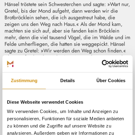
Hänsel tröstete sein Schwesterchen und sagte: »Wart nur,
Gretel, bis der Mond aufgeht, dann werden wir die
Brotbröcklein sehen, die ich ausgestreut habe, die
zeigen uns den Weg nach Haus.« Als der Mond kam,
machten sie sich auf, aber sie fanden kein Bröcklein
mehr, denn die viel tausend Vögel, die im Walde und im
Felde umherfliegen, die hatten sie weggepickt. Hänsel
sagte zu Gretel: »Wir werden den Weg schon finden.«
Aber sie fanden ihn nicht. Sie gingen die ganze Nacht
und noch einen Tag von Morgen bis Abend, aber sie
kamen aus dem Wald nicht heraus und waren so
hungrig, denn sie hatten nichts als die paar Beeren, die
Zustimmung
Details
Über Cookies
auf der Erde standen. Und weil sie so müde waren, dass
die Beine sie nicht mehr tragen wollten, so legten sie
sich unter einen Baum und schliefen ein.
Diese Webseite verwendet Cookies
Nun war's schon der dritte Morgen, dass sie ihres Vaters
Wir verwenden Cookies, um Inhalte und Anzeigen zu
Haus verlassen hatten. Sie fingen wieder an zu gehen,
personalisieren, Funktionen für soziale Medien anbieten
aber sie gerieten immer tiefer in den Wald, und wenn
zu können und die Zugriffe auf unsere Website zu
nicht bald Hilfe kam, mussten sie verschmachten. Als es
analysieren. Außerdem geben wir Informationen zu