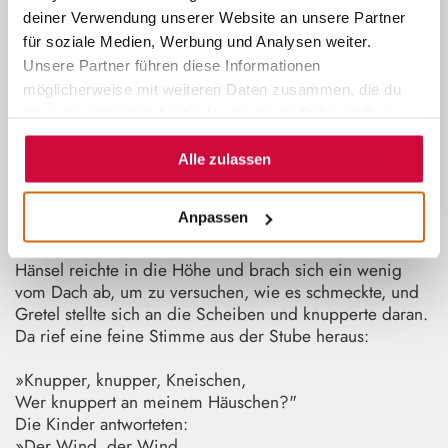
Mittag war, sahen sie ein schönes, schneeweißes
deiner Verwendung unserer Website an unsere Partner
Vögelein auf einem Ast sitzen, das sang so schön, dass
für soziale Medien, Werbung und Analysen weiter.
sie stehen blieben und ihm zuhörten. Und als es fertig
Unsere Partner führen diese Informationen
war, schwang es seine Flügel und flog vor ihnen her,
möglicherweise mit weiteren Daten zusammen, die du
und sie gingen ihm nach, bis sie zu einem Häuschen
gelangten, auf dessen Dach es sich setzte, und als sie
ihnen bereitgestellt hast oder die sie im Rahmen Ihrer
ganz nahe herankamen, so sahen sie, dass das Häuslein
Nutzung der Dienste gesammelt haben.
aus Brot gebaut war und mit Kuchen gedeckt; aber die
Alle zulassen
Fenster waren von hellem Zucker. »Da wollen wir uns
dranmachen«, sprach Hänsel, »und eine gesegnete
Anpassen
Mahlzeit halten. Ich will ein Stück vom Dach essen,
Gretel, du kannst vom Fenster essen, das schmeckt süß.«
Hänsel reichte in die Höhe und brach sich ein wenig
vom Dach ab, um zu versuchen, wie es schmeckte, und
Gretel stellte sich an die Scheiben und knupperte daran.
Da rief eine feine Stimme aus der Stube heraus:
»Knupper, knupper, Kneischen,
Wer knuppert an meinem Häuschen?"
Die Kinder antworteten:
»Der Wind, der Wind,