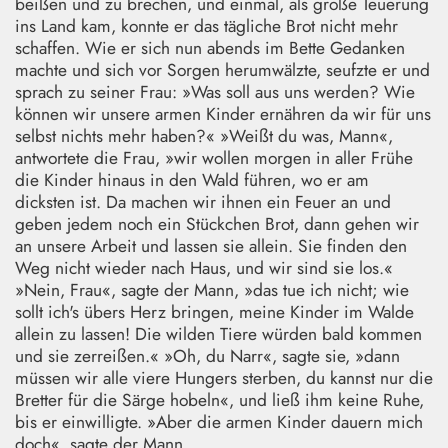
beißen und zu brechen, und einmal, als große Teuerung
ins Land kam, konnte er das tägliche Brot nicht mehr
schaffen. Wie er sich nun abends im Bette Gedanken
machte und sich vor Sorgen herumwälzte, seufzte er und
sprach zu seiner Frau: »Was soll aus uns werden? Wie
können wir unsere armen Kinder ernähren da wir für uns
selbst nichts mehr haben?« »Weißt du was, Mann«,
antwortete die Frau, »wir wollen morgen in aller Frühe
die Kinder hinaus in den Wald führen, wo er am
dicksten ist. Da machen wir ihnen ein Feuer an und
geben jedem noch ein Stückchen Brot, dann gehen wir
an unsere Arbeit und lassen sie allein. Sie finden den
Weg nicht wieder nach Haus, und wir sind sie los.«
»Nein, Frau«, sagte der Mann, »das tue ich nicht; wie
sollt ich's übers Herz bringen, meine Kinder im Walde
allein zu lassen! Die wilden Tiere würden bald kommen
und sie zerreißen.« »Oh, du Narr«, sagte sie, »dann
müssen wir alle viere Hungers sterben, du kannst nur die
Bretter für die Särge hobeln«, und ließ ihm keine Ruhe,
bis er einwilligte. »Aber die armen Kinder dauern mich
doch«, sagte der Mann.