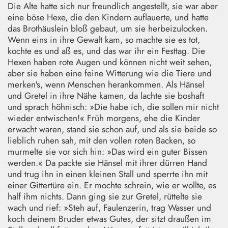
Die Alte hatte sich nur freundlich angestellt, sie war aber
eine böse Hexe, die den Kindern auflauerte, und hatte
das Brothäuslein bloß gebaut, um sie herbeizulocken.
Wenn eins in ihre Gewalt kam, so machte sie es tot,
kochte es und aß es, und das war ihr ein Festtag. Die
Hexen haben rote Augen und können nicht weit sehen,
aber sie haben eine feine Witterung wie die Tiere und
merken's, wenn Menschen herankommen. Als Hänsel
und Gretel in ihre Nähe kamen, da lachte sie boshaft
und sprach höhnisch: »Die habe ich, die sollen mir nicht
wieder entwischen!« Früh morgens, ehe die Kinder
erwacht waren, stand sie schon auf, und als sie beide so
lieblich ruhen sah, mit den vollen roten Backen, so
murmelte sie vor sich hin: »Das wird ein guter Bissen
werden.« Da packte sie Hänsel mit ihrer dürren Hand
und trug ihn in einen kleinen Stall und sperrte ihn mit
einer Gittertüre ein. Er mochte schrein, wie er wollte, es
half ihm nichts. Dann ging sie zur Gretel, rüttelte sie
wach und rief: »Steh auf, Faulenzerin, trag Wasser und
koch deinem Bruder etwas Gutes, der sitzt draußen im