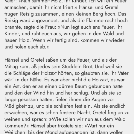
Vater: »Nun sammelt Holz, ihr Kinder, ich will ein Feuer
anmachen, damit ihr nicht friert.« Hänsel und Gretel
trugen Reisig zusammen, einen kleinen Berg hoch. Das
Reisig ward angezündet, und als die Flamme recht hoch
brannte, sagte die Frau: »Nun legt euch ans Feuer, ihr
Kinder, und ruht euch aus, wir gehen in den Wald und
hauen Holz. Wenn wir fertig sind, kommen wir wieder
und holen euch ab.«
Hänsel und Gretel saßen um das Feuer, und als der
Mittag kam, aß jedes sein Stücklein Brot. Und weil sie
die Schläge der Holzaxt hörten, so glaubten sie, ihr Vater
wär' in der Nähe. Es war aber nicht die Holzaxt, es war
ein Ast, den er an einen dürren Baum gebunden hatte
und den der Wind hin und her schlug. Und als sie so
lange gesessen hatten, fielen ihnen die Augen vor
Müdigkeit zu, und sie schliefen fest ein. Als sie endlich
erwachten, war es schon finstere Nacht. Gretel fing an zu
weinen und sprach: »Wie sollen wir nun aus dem Wald
kommen?« Hänsel aber tröstete sie: »Wart nur ein
Weilchen, bis der Mond aufgegangen ist, dann wollen