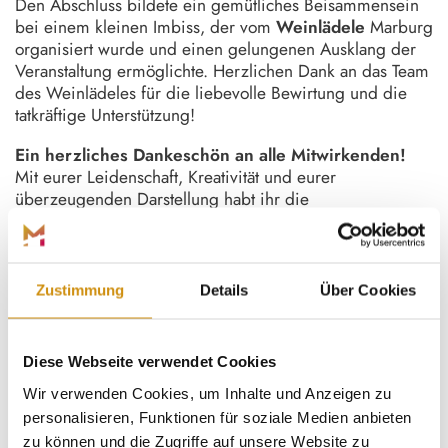
Den Abschluss bildete ein gemütliches Beisammensein
bei einem kleinen Imbiss, der vom
Weinlädele
Marburg
organisiert wurde und einen gelungenen Ausklang der
Veranstaltung ermöglichte. Herzlichen Dank an das Team
des Weinlädeles für die liebevolle Bewirtung und die
tatkräftige Unterstützung!
Ein herzliches Dankeschön an alle Mitwirkenden!
Mit eurer Leidenschaft, Kreativität und eurer
überzeugenden Darstellung habt ihr die
Reformationszeit lebendig werden lassen und den
Gästen ein besonderes Erlebnis ermöglicht.
Ebenso danken wir allen Besucherinnen und Besuchern,
Zustimmung
Details
Über Cookies
die sich auch von den hochsommerlichen Temperaturen
nicht abschrecken ließen und gemeinsam mit uns auf
eine spannende Reise in die Marburger Geschichte
Diese Webseite verwendet Cookies
gegangen sind.
Wir verwenden Cookies, um Inhalte und Anzeigen zu
Vielen Dank auch an unseren Gästeführer Chris
personalisieren, Funktionen für soziale Medien anbieten
Schmetz, der uns die Bilder für diese Seite zur
zu können und die Zugriffe auf unsere Website zu