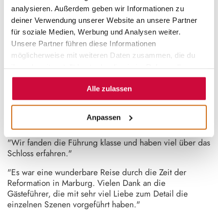
Verfügung gestellt hat.
analysieren. Außerdem geben wir Informationen zu
deiner Verwendung unserer Website an unsere Partner
für soziale Medien, Werbung und Analysen weiter.
EINEN AUSZUG AUS DEN
Unsere Partner führen diese Informationen
BEWERTUNGEN UND
möglicherweise mit weiteren Daten zusammen, die du
RÜCKMELDUNGEN FASSEN WIR HIER
ihnen bereitgestellt hast oder die sie im Rahmen Ihrer
ZUSAMMEN:
Nutzung der Dienste gesammelt haben.
Alle zulassen
"Tolle Inszenierung der Stadtgeschichte mit einem sehr
angenehmen Weg. Auf die Wetterumstände würde
perfekt eingegangen und so ein sehr schönes Erlebnisse
Anpassen
ermöglicht. Vielen Dank!"
"Wir fanden die Führung klasse und haben viel über das
Schloss erfahren."
"Es war eine wunderbare Reise durch die Zeit der
Reformation in Marburg. Vielen Dank an die
Gästeführer, die mit sehr viel Liebe zum Detail die
einzelnen Szenen vorgeführt haben."