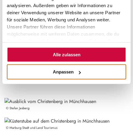
der zahlreichen Wanderangebote in der Wanderregion
analysieren. Außerdem geben wir Informationen zu
Wandermärchen zählt.
deiner Verwendung unserer Website an unsere Partner
für soziale Medien, Werbung und Analysen weiter.
Unser Tipp:
Unsere Partner führen diese Informationen
möglicherweise mit weiteren Daten zusammen, die du
Auf dem
Christenberg
verschanzten sich einst die
ihnen bereitgestellt hast oder die sie im Rahmen Ihrer
Kelten, später taten es ihnen die Franken gleich.
Nutzung der Dienste gesammelt haben.
Wissenswertes zu diesen Bewohnern findet ihr im
alten
Alle zulassen
Küsterhaus
neben der Martinskirche.
Anpassen
©
Stefan Jesberg
©
Marburg Stadt und Land Tourismus