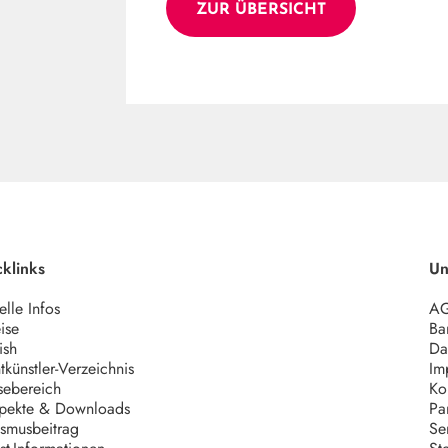
ZUR ÜBERSICHT
klinks
Un
elle Infos
A
ise
Bar
ish
Da
tkünstler-Verzeichnis
Im
sebereich
Ko
pekte & Downloads
Pa
ismusbeitrag
Se