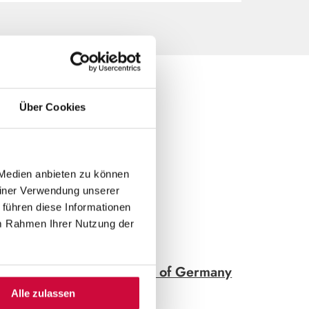
Über Cookies
 IN
 Medien anbieten zu können
einer Verwendung unserer
 führen diese Informationen
im Rahmen Ihrer Nutzung der
chlands planst – bei
Places of Germany
Alle zulassen