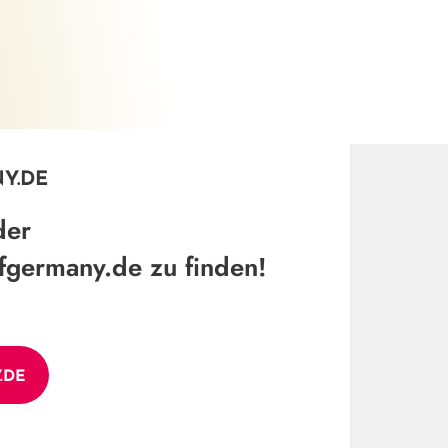
placesofgermany.de
©
Y.DE
der
fgermany.de zu finden!
.DE