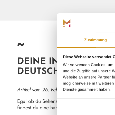
Zustimmung
~
Diese Webseite verwendet 
DEINE INSPIRATION 
Wir verwenden Cookies, um I
DEUTSCHLAND
und die Zugriffe auf unsere
Website an unsere Partner fü
möglicherweise mit weiteren 
Artikel vom 26. Februar 2024
Dienste gesammelt haben.
Egal ob du Sehenswürdigkeiten in der Nähe s
findest du eine handverlesene Sammlung mit T