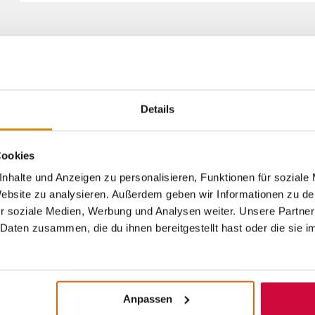
Details
Cookies
FÜR AUSFLÜGE & TOUREN
nhalte und Anzeigen zu personalisieren, Funktionen für soziale
 Website zu analysieren. Außerdem geben wir Informationen zu d
r soziale Medien, Werbung und Analysen weiter. Unsere Partner
Daten zusammen, die du ihnen bereitgestellt hast oder die sie 
uchst oder eine Tour durch die schönsten Orte Deuts
ipps für die besten Ziele. Und Marburg ist mit dabei!
Anpassen