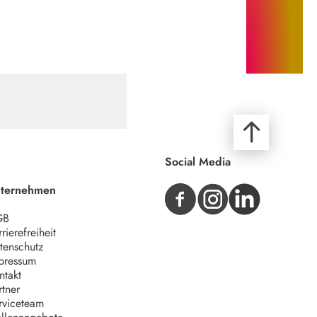
Social Media
ternehmen
GB
rierefreiheit
tenschutz
pressum
ntakt
rtner
rviceteam