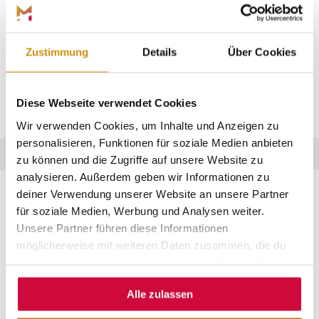
RUNDFAHRT MIT DER ELISABETH II AUF
DER LAHN
Bei der Rundfahrt mit der Elisabeth II
Zustimmung
Details
Über Cookies
entdeckst du Marburg vom Wasser
aus.
Diese Webseite verwendet Cookies
Wir verwenden Cookies, um Inhalte und Anzeigen zu
personalisieren, Funktionen für soziale Medien anbieten
zu können und die Zugriffe auf unsere Website zu
analysieren. Außerdem geben wir Informationen zu
deiner Verwendung unserer Website an unsere Partner
Sanft gleitet das Lahnschiff über das ruhige Wasser:
für soziale Medien, Werbung und Analysen weiter.
Inmitten der grünen Natur kannst du die Seele baumeln
Unsere Partner führen diese Informationen
und die Umgebung auf dich wirken lassen. Vorbei an
möglicherweise mit weiteren Daten zusammen, die du
pittoresken Fachwerkhäusern, erhaschst du immer mal
ihnen bereitgestellt hast oder die sie im Rahmen Ihrer
wieder einen Blick auf das Landgrafenschloss oder den
Nutzung der Dienste gesammelt haben.
Spiegelslustturm und kannst gleichzeitig die Ruhe des
Alle zulassen
Wassers genießen. Buche hier dein Erlebnis!