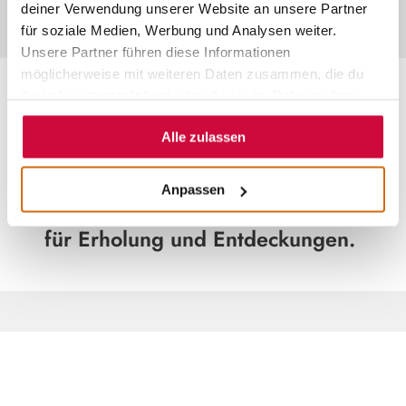
deiner Verwendung unserer Website an unsere Partner
für soziale Medien, Werbung und Analysen weiter.
Unsere Partner führen diese Informationen
möglicherweise mit weiteren Daten zusammen, die du
ihnen bereitgestellt hast oder die sie im Rahmen Ihrer
SEHENSWERTES IN CÖLBE
Nutzung der Dienste gesammelt haben.
Alle zulassen
Mit seiner ruhigen Atmosphäre und
der Nähe zur Universitätsstadt
Anpassen
Marburg ist Cölbe ein attraktiver Ort
für Erholung und Entdeckungen.