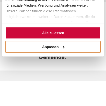
für soziale Medien, Werbung und Analysen weiter.
Unsere Partner führen diese Informationen
SEHENSWERTES IN EBSDORFERGRUND
möglicherweise mit weiteren Daten zusammen, die du
ihnen bereitgestellt hast oder die sie im Rahmen Ihrer
Hier findest du eine harmonische
Nutzung der Dienste gesammelt haben.
Mischung aus Natur und Tradition. Gut
Alle zulassen
erhaltene Fachwerkhäuser und
Anpassen
historische Kirchen prägen diese
Gemeinde.