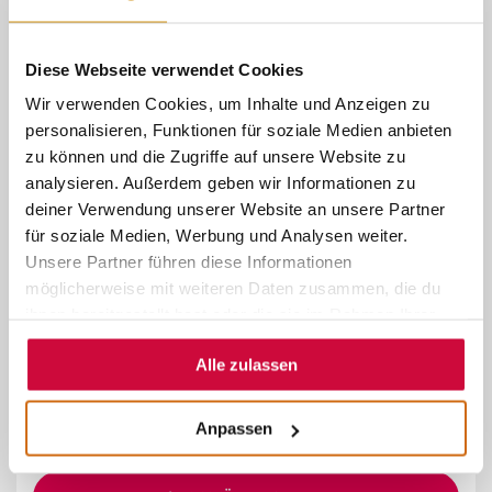
DER FROSCHKÖNIG
Diese Webseite verwendet Cookies
Wir verwenden Cookies, um Inhalte und Anzeigen zu
personalisieren, Funktionen für soziale Medien anbieten
ZUM MÄRCHENTEXT
zu können und die Zugriffe auf unsere Website zu
analysieren. Außerdem geben wir Informationen zu
deiner Verwendung unserer Website an unsere Partner
für soziale Medien, Werbung und Analysen weiter.
Unsere Partner führen diese Informationen
möglicherweise mit weiteren Daten zusammen, die du
© Georg Kronenberg
ihnen bereitgestellt hast oder die sie im Rahmen Ihrer
Nutzung der Dienste gesammelt haben.
~
Alle zulassen
STERNTALER
Anpassen