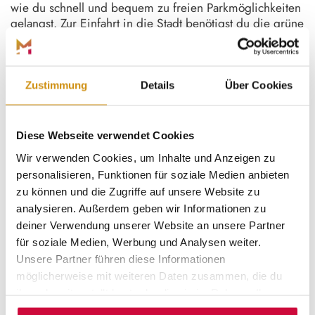
wie du schnell und bequem zu freien Parkmöglichkeiten
gelangst. Zur Einfahrt in die Stadt benötigst du die grüne
Umweltplakette. Auf der Karte unten haben wir dir eine
Übersicht über alle Parkplätze und Parkhäuser in
Marburg zusammengestellt. Über das Oberstadt-Parkhaus
am Pilgrimstein kannst du mit den Aufzügen direkt in
Zustimmung
Details
Über Cookies
die verkehrsberuhigte Altstadt gelangen. Wenn du mit
einem E-Auto unterwegs bist, stehen dir unsere
öffentlichen Parkplätze kostenfrei zur Verfügung. Dafür
Diese Webseite verwendet Cookies
benötigt dein Auto ein E-Kennzeichen oder eine Plakette
Wir verwenden Cookies, um Inhalte und Anzeigen zu
für elektrisch betriebene Fahrzeuge gem. §9 a der
personalisieren, Funktionen für soziale Medien anbieten
Fahrzeug-Zulassungsverordnung.
zu können und die Zugriffe auf unsere Website zu
analysieren. Außerdem geben wir Informationen zu
deiner Verwendung unserer Website an unsere Partner
für soziale Medien, Werbung und Analysen weiter.
Unsere Partner führen diese Informationen
möglicherweise mit weiteren Daten zusammen, die du
ihnen bereitgestellt hast oder die sie im Rahmen Ihrer
Nutzung der Dienste gesammelt haben.