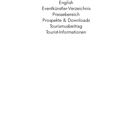
English
Eventkünstler-Verzeichnis
Pressebereich
Prospekte & Downloads
Tourismusbeitrag
Tourist-Informationen
Unternehmen
AGB
Barrierefreiheit
Datenschutz
Impressum
Kontakt
Partner
Serviceteam
Stellenangebote
Unsere Partner