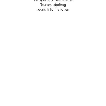
Tourismusbeitrag
Tourist-Informationen
Unternehmen
AGB
Barrierefreiheit
Datenschutz
Impressum
Kontakt
Partner
Serviceteam
Stellenangebote
Unsere Partner