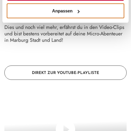
natürlich in einer Universitätsstadt nicht fehlen:
Erkenntnisse der Wissenschaft, die Hilde Bau de Witt
Anpassen
rund um den Marburger Renthof mit dir teilt.
Dies und noch viel mehr, erfährst du in den Video-Clips
und bist bestens vorbereitet auf deine Micro-Abenteuer
in Marburg Stadt und Land!
DIREKT ZUR YOUTUBE-PLAYLISTE